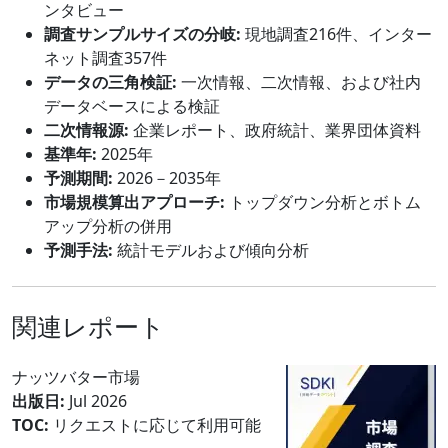
ンタビュー
調査サンプルサイズの分岐:
現地調査216件、インター
ネット調査357件
データの三角検証:
一次情報、二次情報、および社内
データベースによる検証
二次情報源:
企業レポート、政府統計、業界団体資料
基準年:
2025年
予測期間:
2026－2035年
市場規模算出アプローチ:
トップダウン分析とボトム
アップ分析の併用
予測手法:
統計モデルおよび傾向分析
関連レポート
ナッツバター市場
出版日:
Jul 2026
TOC:
リクエストに応じて利用可能