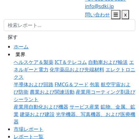
info@sdki.jp
問い合わせ
x
探す
ホーム
業界
ヘルスケア＆製薬
ICT＆テレコム
自動車および輸送
エ
ネルギーと電力
化学薬品および先端材料
エレクトロニ
クス
半導体および回路
FMCG＆フード
包装
航空宇宙およ
び防衛
農業および関連活動
産業用コーティング剤及び
シーラント
産業用自動化および機器
サービス産業
鉱物、金属、鉱
業
建築および建設
光学機器、写真機器、および医療機
器
市場レポート
レポート一覧