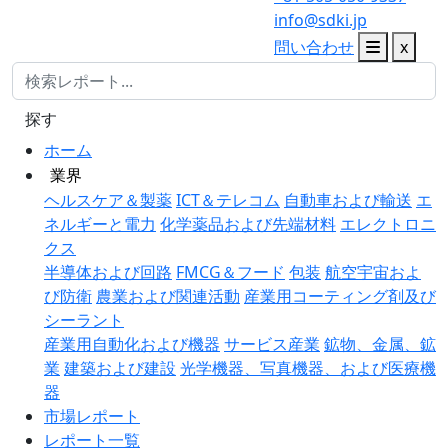
info@sdki.jp
問い合わせ
x
探す
ホーム
業界
ヘルスケア＆製薬
ICT＆テレコム
自動車および輸送
エ
ネルギーと電力
化学薬品および先端材料
エレクトロニ
クス
半導体および回路
FMCG＆フード
包装
航空宇宙およ
び防衛
農業および関連活動
産業用コーティング剤及び
シーラント
産業用自動化および機器
サービス産業
鉱物、金属、鉱
業
建築および建設
光学機器、写真機器、および医療機
器
市場レポート
レポート一覧