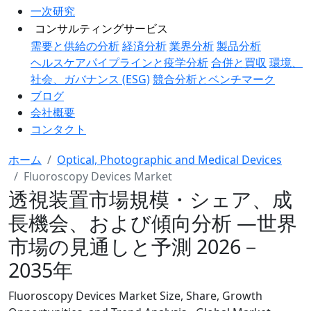
一次研究
コンサルティングサービス
需要と供給の分析
経済分析
業界分析
製品分析
ヘルスケアパイプラインと疫学分析
合併と買収
環境、
社会、ガバナンス (ESG)
競合分析とベンチマーク
ブログ
会社概要
コンタクト
ホーム
Optical, Photographic and Medical Devices
Fluoroscopy Devices Market
透視装置市場規模・シェア、成
長機会、および傾向分析 ―世界
市場の見通しと予測 2026－
2035年
Fluoroscopy Devices Market Size, Share, Growth