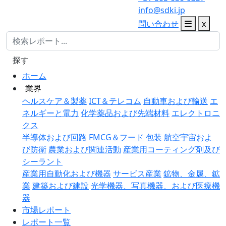
info@sdki.jp
問い合わせ
x
探す
ホーム
業界
ヘルスケア＆製薬
ICT＆テレコム
自動車および輸送
エ
ネルギーと電力
化学薬品および先端材料
エレクトロニ
クス
半導体および回路
FMCG＆フード
包装
航空宇宙およ
び防衛
農業および関連活動
産業用コーティング剤及び
シーラント
産業用自動化および機器
サービス産業
鉱物、金属、鉱
業
建築および建設
光学機器、写真機器、および医療機
器
市場レポート
レポート一覧