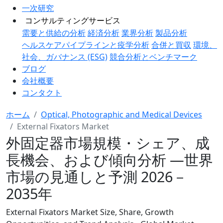
一次研究
コンサルティングサービス
需要と供給の分析
経済分析
業界分析
製品分析
ヘルスケアパイプラインと疫学分析
合併と買収
環境、
社会、ガバナンス (ESG)
競合分析とベンチマーク
ブログ
会社概要
コンタクト
ホーム
Optical, Photographic and Medical Devices
External Fixators Market
外固定器市場規模・シェア、成
長機会、および傾向分析 ―世界
市場の見通しと予測 2026－
2035年
External Fixators Market Size, Share, Growth