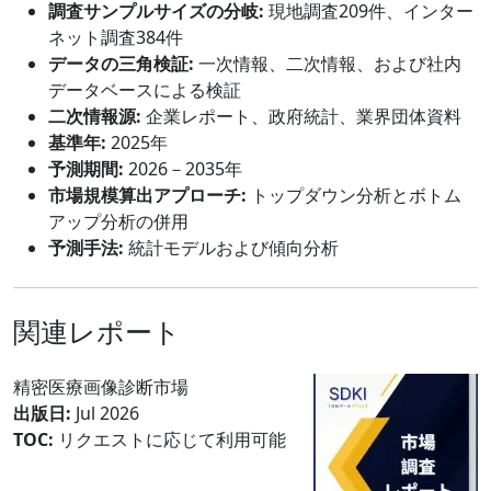
調査サンプルサイズの分岐:
現地調査209件、インター
ネット調査384件
データの三角検証:
一次情報、二次情報、および社内
データベースによる検証
二次情報源:
企業レポート、政府統計、業界団体資料
基準年:
2025年
予測期間:
2026－2035年
市場規模算出アプローチ:
トップダウン分析とボトム
アップ分析の併用
予測手法:
統計モデルおよび傾向分析
関連レポート
精密医療画像診断市場
出版日:
Jul 2026
TOC:
リクエストに応じて利用可能