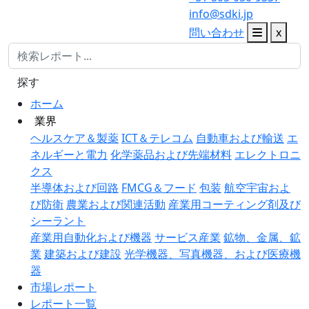
info@sdki.jp
問い合わせ
x
探す
ホーム
業界
ヘルスケア＆製薬
ICT＆テレコム
自動車および輸送
エ
ネルギーと電力
化学薬品および先端材料
エレクトロニ
クス
半導体および回路
FMCG＆フード
包装
航空宇宙およ
び防衛
農業および関連活動
産業用コーティング剤及び
シーラント
産業用自動化および機器
サービス産業
鉱物、金属、鉱
業
建築および建設
光学機器、写真機器、および医療機
器
市場レポート
レポート一覧