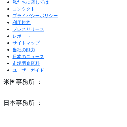
私たちに関しては
コンタクト
プライバシーポリシー
利用規約
プレスリリース
レポート
サイトマップ
当社の能力
日本のニュース
市場調査資料
ユーザーガイド
米国事務所 ：
600 S Tyler St Suite 2100 #140, Amarillo, TX 79101
日本事務所 ：
15/F セルリアンタワー, 桜丘町26-1、150-8512, 東京、渋谷
区、日本