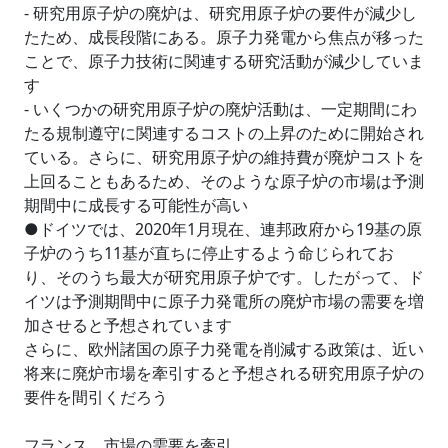
- 研究用原子炉の廃炉は、研究用原子炉の要件が減少し
たため、成長段階にある。原子力発電から焦点が移った
ことで、原子力技術に関連する研究活動が減少していま
す
- いくつかの研究用原子炉の廃炉活動は、一定期間にわ
たる規制遵守に関連するコストの上昇のために開始され
ている。さらに、研究用原子炉の維持費が廃炉コストを
上回ることもあるため、そのような原子炉の市場は予測
期間中に成長する可能性が高い
●ドイツでは、2020年1月現在、連邦政府から19基の原
子炉のうち11基が直ちに停止するよう命じられてお
り、そのうち最大が研究用原子炉です。したがって、ド
イツは予測期間中に原子力発電所の廃炉市場の需要を増
加させると予想されています
さらに、欧州諸国の原子力発電を削減する政策は、近い
将来に廃炉市場を牽引すると予想される研究用原子炉の
要件を間引くだろう
フランス、市場の需要を牽引