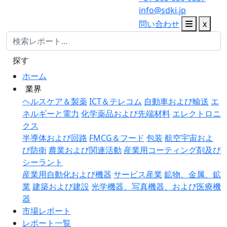
info@sdki.jp
問い合わせ
x
探す
ホーム
業界
ヘルスケア＆製薬
ICT＆テレコム
自動車および輸送
エ
ネルギーと電力
化学薬品および先端材料
エレクトロニ
クス
半導体および回路
FMCG＆フード
包装
航空宇宙およ
び防衛
農業および関連活動
産業用コーティング剤及び
シーラント
産業用自動化および機器
サービス産業
鉱物、金属、鉱
業
建築および建設
光学機器、写真機器、および医療機
器
市場レポート
レポート一覧