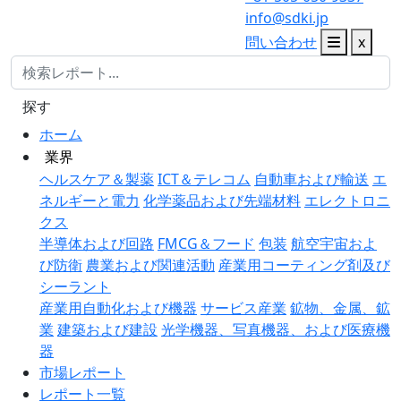
info@sdki.jp
問い合わせ
x
探す
ホーム
業界
ヘルスケア＆製薬
ICT＆テレコム
自動車および輸送
エ
ネルギーと電力
化学薬品および先端材料
エレクトロニ
クス
半導体および回路
FMCG＆フード
包装
航空宇宙およ
び防衛
農業および関連活動
産業用コーティング剤及び
シーラント
産業用自動化および機器
サービス産業
鉱物、金属、鉱
業
建築および建設
光学機器、写真機器、および医療機
器
市場レポート
レポート一覧