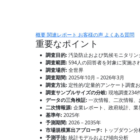
概要
関連レポート
お客様の声
よくある質問
重要なポイント
調査目的:
汚染防止および気候モニタリン
調査範囲:
594人の回答者を対象に実施さ
調査場所:
全世界
調査期間:
2025年10月 – 2026年3月
調査方法:
定性的/定量的アンケート調査
調査サンプルサイズの分岐:
現地調査234
データの三角検証:
一次情報、二次情報、
二次情報源:
企業レポート、政府統計、業
基準年:
2025年
予測期間:
2026－2035年
市場規模算出アプローチ:
トップダウン分
予測手法:
統計モデルおよび傾向分析