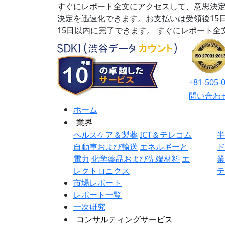
すぐにレポート全文にアクセスして、意思決定
決定を迅速化できます。お支払いは受領後15
15日以内に完了できます。
すぐにレポート全
+81-505-
問い合わ
ホーム
業界
ヘルスケア＆製薬
ICT＆テレコム
自動車および輸送
エネルギーと
電力
化学薬品および先端材料
エ
レクトロニクス
市場レポート
レポート一覧
一次研究
コンサルティングサービス