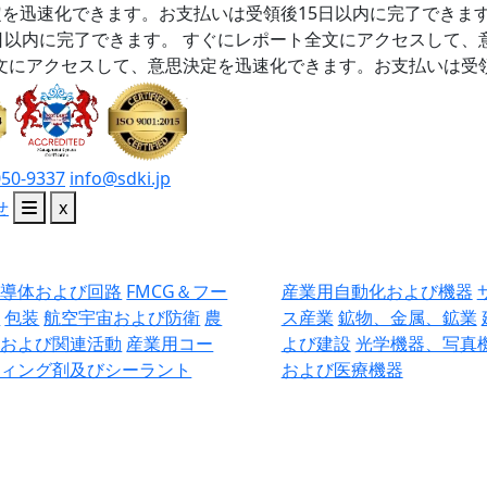
を迅速化できます。お支払いは受領後15日以内に完了できま
日以内に完了できます。
すぐにレポート全文にアクセスして、
文にアクセスして、意思決定を迅速化できます。お支払いは受領
050-9337
info@sdki.jp
せ
x
半導体および回路
FMCG＆フー
産業用自動化および機器
ド
包装
航空宇宙および防衛
農
ス産業
鉱物、金属、鉱業
業および関連活動
産業用コー
よび建設
光学機器、写真
ティング剤及びシーラント
および医療機器