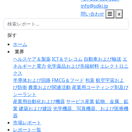
info@sdki.jp
問い合わせ
x
探す
ホーム
業界
ヘルスケア＆製薬
ICT＆テレコム
自動車および輸送
エ
ネルギーと電力
化学薬品および先端材料
エレクトロニ
クス
半導体および回路
FMCG＆フード
包装
航空宇宙およ
び防衛
農業および関連活動
産業用コーティング剤及び
シーラント
産業用自動化および機器
サービス産業
鉱物、金属、鉱
業
建築および建設
光学機器、写真機器、および医療機
器
市場レポート
レポート一覧