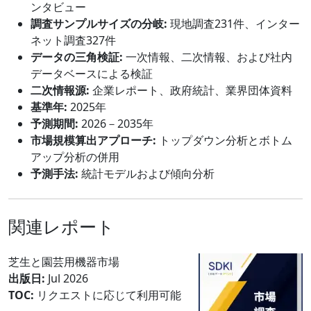
ンタビュー
調査サンプルサイズの分岐:
現地調査231件、インター
ネット調査327件
データの三角検証:
一次情報、二次情報、および社内
データベースによる検証
二次情報源:
企業レポート、政府統計、業界団体資料
基準年:
2025年
予測期間:
2026－2035年
市場規模算出アプローチ:
トップダウン分析とボトム
アップ分析の併用
予測手法:
統計モデルおよび傾向分析
関連レポート
芝生と園芸用機器市場
出版日:
Jul 2026
TOC:
リクエストに応じて利用可能