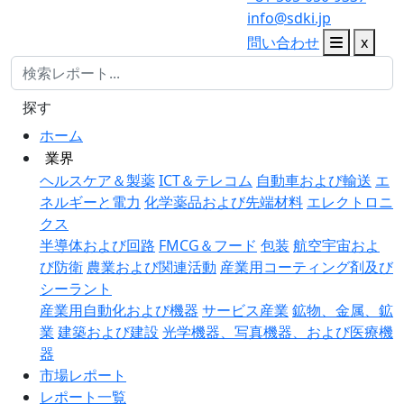
info@sdki.jp
問い合わせ
x
探す
ホーム
業界
ヘルスケア＆製薬
ICT＆テレコム
自動車および輸送
エ
ネルギーと電力
化学薬品および先端材料
エレクトロニ
クス
半導体および回路
FMCG＆フード
包装
航空宇宙およ
び防衛
農業および関連活動
産業用コーティング剤及び
シーラント
産業用自動化および機器
サービス産業
鉱物、金属、鉱
業
建築および建設
光学機器、写真機器、および医療機
器
市場レポート
レポート一覧