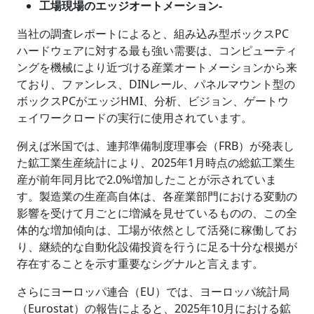
工場現場
の
エッジオートメーション
-
当社の調査レポートによると、組み込み型ボックスPC
ハードウェアに対する最も強い需要は、コンピューティ
ングを機械により近づける産業オートメーションから来
ており、ファンレス、DINレール、パネルマウント型の
ボックスPCがエッジHMI、分析、ビジョン、ゲートウ
ェイワークロードの実行に使用されています。
例えば米国では、連邦準備制度理事会（FRB）が発表し
た鉱工業生産統計により、2025年1月時点の総鉱工業生
産が前年同月比で2.0%増加したことが示されていま
す。製造業の生産高自体は、各産業部門における変動の
影響を受けて月ごとに増減を見せているものの、この全
体的な増加傾向は、工場が依然として活発に稼働してお
り、継続的な自動化設備投資を行うに足る十分な根拠が
存在することを示す重要なシグナルと言えます。
さらにヨーロッパ連合（EU）では、ヨーロッパ統計局
（Eurostat）の報告によると、2025年10月における鉱