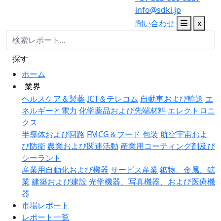
info@sdki.jp
問い合わせ
x
探す
ホーム
業界
ヘルスケア＆製薬
ICT＆テレコム
自動車および輸送
エ
ネルギーと電力
化学薬品および先端材料
エレクトロニ
クス
半導体および回路
FMCG＆フード
包装
航空宇宙およ
び防衛
農業および関連活動
産業用コーティング剤及び
シーラント
産業用自動化および機器
サービス産業
鉱物、金属、鉱
業
建築および建設
光学機器、写真機器、および医療機
器
市場レポート
レポート一覧