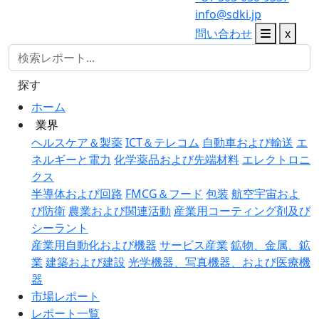
info@sdki.jp
問い合わせ
x
探す
ホーム
業界
ヘルスケア＆製薬
ICT＆テレコム
自動車および輸送
エ
ネルギーと電力
化学薬品および先端材料
エレクトロニ
クス
半導体および回路
FMCG＆フード
包装
航空宇宙およ
び防衛
農業および関連活動
産業用コーティング剤及び
シーラント
産業用自動化および機器
サービス産業
鉱物、金属、鉱
業
建築および建設
光学機器、写真機器、および医療機
器
市場レポート
レポート一覧