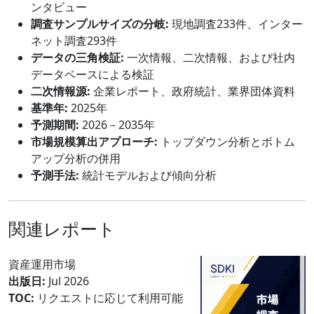
ンタビュー
調査サンプルサイズの分岐:
現地調査233件、インター
ネット調査293件
データの三角検証:
一次情報、二次情報、および社内
データベースによる検証
二次情報源:
企業レポート、政府統計、業界団体資料
基準年:
2025年
予測期間:
2026－2035年
市場規模算出アプローチ:
トップダウン分析とボトム
アップ分析の併用
予測手法:
統計モデルおよび傾向分析
関連レポート
資産運用市場
出版日:
Jul 2026
TOC:
リクエストに応じて利用可能