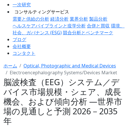
一次研究
コンサルティングサービス
需要と供給の分析
経済分析
業界分析
製品分析
ヘルスケアパイプラインと疫学分析
合併と買収
環境、
社会、ガバナンス (ESG)
競合分析とベンチマーク
ブログ
会社概要
コンタクト
ホーム
Optical, Photographic and Medical Devices
Electroencephalography Systems/Devices Market
脳波検査（EEG）システム／デ
バイス市場規模・シェア、成長
機会、および傾向分析 ―世界市
場の見通しと予測 2026－2035
年