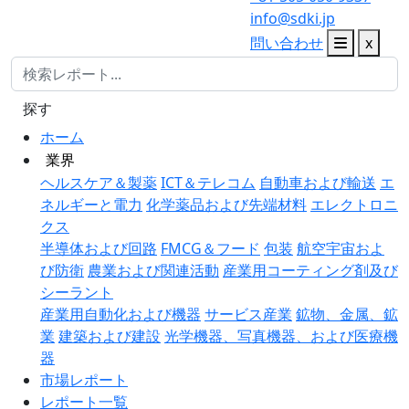
info@sdki.jp
問い合わせ
x
探す
ホーム
業界
ヘルスケア＆製薬
ICT＆テレコム
自動車および輸送
エ
ネルギーと電力
化学薬品および先端材料
エレクトロニ
クス
半導体および回路
FMCG＆フード
包装
航空宇宙およ
び防衛
農業および関連活動
産業用コーティング剤及び
シーラント
産業用自動化および機器
サービス産業
鉱物、金属、鉱
業
建築および建設
光学機器、写真機器、および医療機
器
市場レポート
レポート一覧