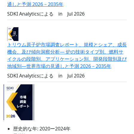
通しと予測 2026－2035年
SDKI Analyticsによる
in
Jul 2026
トリウム原子炉市場調査レポート、規模とシェア、成長
機会、及び傾向洞察分析― 炉の技術タイプ別、燃料サ
イクルの段階別、アプリケーション別、開発段階別及び
地域別―世界市場の見通しと予測 2026－2035年
SDKI Analyticsによる
in
Jul 2026
歴史的な年:
2020ー2024年