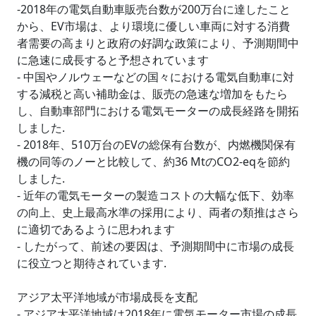
-2018年の電気自動車販売台数が200万台に達したこと
から、EV市場は、より環境に優しい車両に対する消費
者需要の高まりと政府の好調な政策により、予測期間中
に急速に成長すると予想されています
- 中国やノルウェーなどの国々における電気自動車に対
する減税と高い補助金は、販売の急速な増加をもたら
し、自動車部門における電気モーターの成長経路を開拓
しました.
- 2018年、510万台のEVの総保有台数が、内燃機関保有
機の同等のノーと比較して、約36 MtのCO2-eqを節約
しました.
- 近年の電気モーターの製造コストの大幅な低下、効率
の向上、史上最高水準の採用により、両者の類推はさら
に適切であるように思われます
- したがって、前述の要因は、予測期間中に市場の成長
に役立つと期待されています.
アジア太平洋地域が市場成長を支配
- アジア太平洋地域は2018年に電気モーター市場の成長