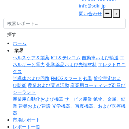
info@sdki.jp
問い合わせ
x
探す
ホーム
業界
ヘルスケア＆製薬
ICT＆テレコム
自動車および輸送
エ
ネルギーと電力
化学薬品および先端材料
エレクトロニ
クス
半導体および回路
FMCG＆フード
包装
航空宇宙およ
び防衛
農業および関連活動
産業用コーティング剤及び
シーラント
産業用自動化および機器
サービス産業
鉱物、金属、鉱
業
建築および建設
光学機器、写真機器、および医療機
器
市場レポート
レポート一覧