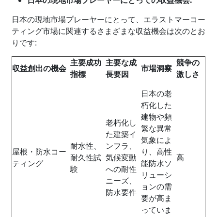
日本の現地市場プレーヤーにとっての収益機会
:
日本の現地市場プレーヤーにとって、エラストマーコー
ティング市場に関連するさまざまな収益機会は次のとお
りです:
主要成功
主要な成
競争の
収益創出の機会
市場洞察
指標
長要因
激しさ
日本の老
朽化した
建物や頻
老朽化し
繁な異常
た建築イ
気象によ
耐水性、
ンフラ、
屋​​根・防水コー
り、高性
耐久性試
気候変動
高
ティング
能防水ソ
験
への耐性
リューシ
ニーズ、
ョンの需
防水要件
要が高ま
っていま