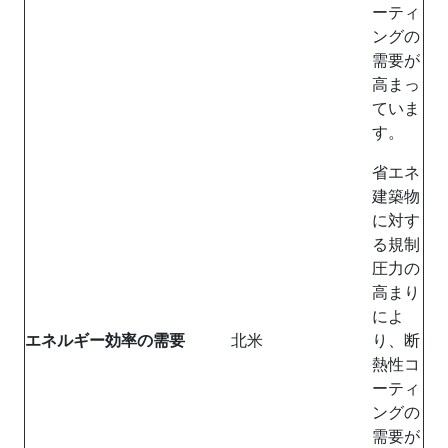
ーティ
ングの
需要が
高まっ
ていま
す。
省エネ
建築物
に対す
る規制
圧力の
高まり
によ
エネルギー効率の需要
北米
り、断
熱性コ
ーティ
ングの
需要が