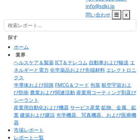
info@sdki.jp
問い合わせ
x
探す
ホーム
業界
ヘルスケア＆製薬
ICT＆テレコム
自動車および輸送
エ
ネルギーと電力
化学薬品および先端材料
エレクトロニ
クス
半導体および回路
FMCG＆フード
包装
航空宇宙およ
び防衛
農業および関連活動
産業用コーティング剤及び
シーラント
産業用自動化および機器
サービス産業
鉱物、金属、鉱
業
建築および建設
光学機器、写真機器、および医療機
器
市場レポート
レポート一覧