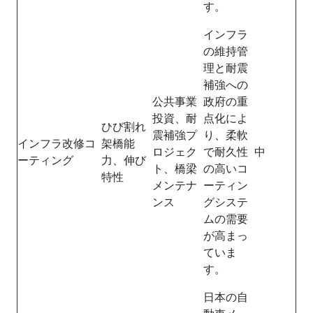
す。
インフラ
の維持管
理と耐震
補強への
公共事業
政府の重
投資、耐
点化によ
ひび割れ
震補強プ
り、柔軟
インフラ改修コ
架橋能
ロジェク
で耐久性
中
ーティング
力、伸び
ト、橋梁
の高いコ
特性
メンテナ
ーティン
ンス
グシステ
ムの需要
が高まっ
ていま
す。
日本の自