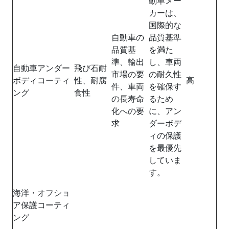
動車メー
カーは、
国際的な
自動車の
品質基準
品質基
を満た
準、輸出
し、車両
自動車アンダー
飛び石耐
市場の要
の耐久性
ボディコーティ
性、耐腐
高
件、車両
を確保す
ング
食性
の長寿命
るため
化への要
に、アン
求
ダーボデ
ィの保護
を最優先
していま
す。
海洋・オフショ
ア保護コーティ
ング