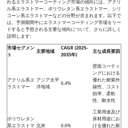
れるエラストマーコーティング市場の傾向には、アクリ
ル系エラストマー、ポリウレタン系エラストマー、シリ
コーン系エラストマーなどの分野が含まれます。以下で
は、予測期間中にエラストマーコーティング市場をリー
ドすると予想される主要な傾向について、さらに詳しく
説明します:
市場セグメン
CAGR (2025-
主要地域
主な成長
要因
ト
2035
年
)
壁面コーティ
ングにおける
アクリル系エ
アジア太平
優れた耐紫外
6.4%
ラストマー
洋地域
線性、コスト
効率、柔軟
性、耐水性
工業用途及び
ポリウレタン
床材用途にお
系エラストマ
北米
6.6%
ける優れた耐