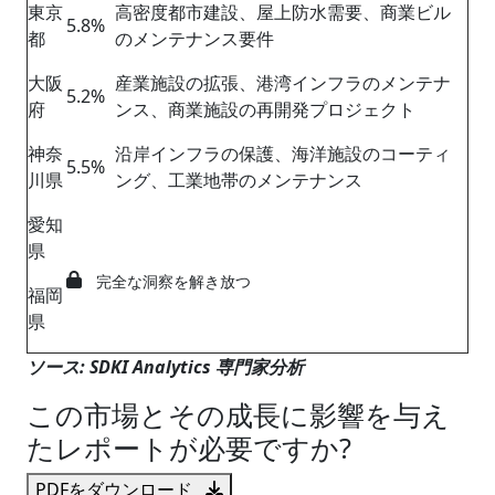
東京
高密度都市建設、屋上防水需要、商業ビル
5.8%
都
のメンテナンス要件
大阪
産業施設の拡張、港湾インフラのメンテナ
5.2%
府
ンス、商業施設の再開発プロジェクト
神奈
沿岸インフラの保護、海洋施設のコーティ
5.5%
川県
ング、工業地帯のメンテナンス
愛知
県
完全な洞察を解き放つ
福岡
県
ソース
: SDKI Analytics
専門家分析
この市場とその成長に影響を与え
たレポートが必要ですか?
PDFをダウンロード