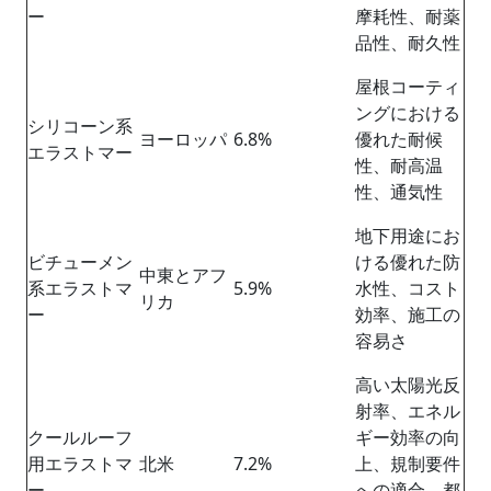
ー
摩耗性、耐薬
品性、耐久性
屋根コーティ
ングにおける
シリコーン系
ヨーロッパ
6.8%
優れた耐候
エラストマー
性、耐高温
性、通気性
地下用途にお
ビチューメン
ける優れた防
中東とアフ
系エラストマ
5.9%
水性、コスト
リカ
ー
効率、施工の
容易さ
高い太陽光反
射率、エネル
クールルーフ
ギー効率の向
用エラストマ
北米
7.2%
上、規制要件
ー
への適合、都