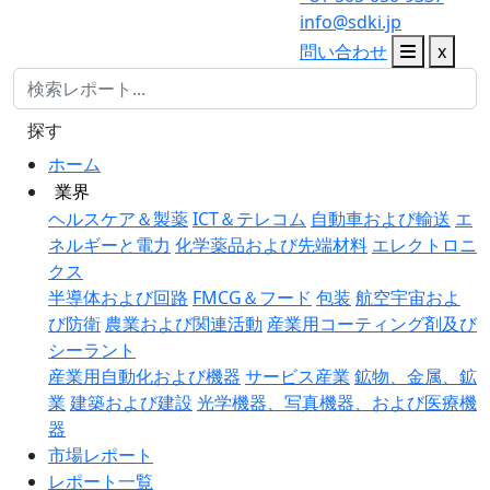
info@sdki.jp
問い合わせ
x
探す
ホーム
業界
ヘルスケア＆製薬
ICT＆テレコム
自動車および輸送
エ
ネルギーと電力
化学薬品および先端材料
エレクトロニ
クス
半導体および回路
FMCG＆フード
包装
航空宇宙およ
び防衛
農業および関連活動
産業用コーティング剤及び
シーラント
産業用自動化および機器
サービス産業
鉱物、金属、鉱
業
建築および建設
光学機器、写真機器、および医療機
器
市場レポート
レポート一覧