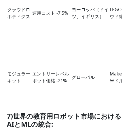
クラウドロ
ヨーロッパ（ドイ
LEGO E
運用コスト -7.5%
ボティクス
ツ、イギリス）
ウド経由
モジュラー
エントリーレベル
Makebl
グローバル
キット
ボット価格 -21%
米ドルに
7)世界の教育用ロボット市場における
AI
と
ML
の統合
: