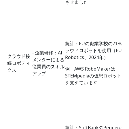
させました
統計：EUの職業学校の71%が
ラウドロボットを使用（EU
- 企業研修：AI
クラウド接
Robotics、2024年）
メンターによる
続ロボティ
従業員のスキル
例：AWS RoboMakerは
クス
アップ
STEMpediaの仮想ロボットラ
を支えています
統計：SoftBankのPepperは