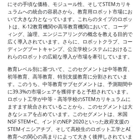
にその手頃な価格、モジュール性、そしてSTEMカリキ
ュラムへの統合の容易さから、教育用ロボット市場にお
いて大きな力となっています。これらのタイプのロボッ
トは、K-12教育機関や高等教育機関において、コーデ
ィング、論理、エンジニアリングの概念を教える目的で
広く導入されています。さらに、ロボットクラブ、コー
ディングブートキャンプ、公立学校システムにおけるこ
れらのロボットの広範な導入が市場を牽引しています。
教育レベル別に基づいて、このセグメントは中等教育、
初等教育、高等教育、特別支援教育に分割されていま
す。このうち、中等教育サブセグメントは、予測期間中
に39.3%の市場シェアを獲得すると予想されています。
ロボット工学が中等・高等学校のSTEMカリキュラムに
ますます統合されていることから、このセグメントは大
きなシェアを占めています。このセグメントは、米国
NSF STEM+C、インドのNEP 2020といった政府支援の
STEMイニシアチブ、そして高校生のロボット工学とAI
教育への関心の高まりによって大きく後押しされていま