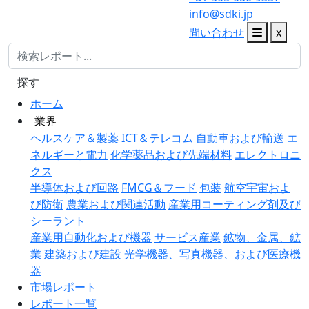
info@sdki.jp
問い合わせ
x
探す
ホーム
業界
ヘルスケア＆製薬
ICT＆テレコム
自動車および輸送
エ
ネルギーと電力
化学薬品および先端材料
エレクトロニ
クス
半導体および回路
FMCG＆フード
包装
航空宇宙およ
び防衛
農業および関連活動
産業用コーティング剤及び
シーラント
産業用自動化および機器
サービス産業
鉱物、金属、鉱
業
建築および建設
光学機器、写真機器、および医療機
器
市場レポート
レポート一覧