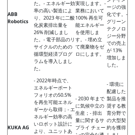
た。- エネルギー効
実現します。-
ージの強
率の高い製造によ
業務において
ABB
化です。-
り、2023 年に二酸
100% 再生可
Robotics
グリーン
化炭素排出量を
能エネルギー
テクノロ
26% 削減しまし
を使用しま
ジー分野
た。- 電子部品のリ
す。- 埋め立
での売上
サイクルのための
て廃棄物をゼ
が 13%
循環型経済プログ
ロにします。
増加しま
ラムを導入しまし
した。
た。
- 2022年時点で、
- 環境に
エネルギーポート
配慮した
フォリオの50.5%
- 2030 年まで
製品を推
を再生可能エネル
に気候中立の
奨する教
ギーから取得；- エ
生産；- 排出
育分野で
ネルギー効率の高
量に関するサ
の大型契
いロボット設計に
KUKA AG
プライ チェー
約を獲得
より、ユニットあ
ンの完全な透
しまし