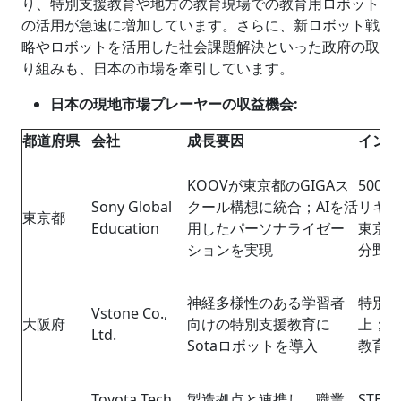
り、特別支援教育や地方の教育現場での教育用ロボット
の活用が急速に増加しています。さらに、新ロボット戦
略やロボットを活用した社会課題解決といった政府の取
り組みも、日本の市場を牽引しています。
日本の現地市場プレーヤーの収益機会
:
都道府県
会社
成長
要因
インパ
KOOVが東京都のGIGAス
500
Sony Global
クール構想に統合；AIを活
リキュ
東京都
Education
用したパーソナライゼー
東京は
ションを実現
分野で
神経多様性のある学習者
特別支
Vstone Co.,
大阪府
向けの特別支援教育に
上；文
Ltd.
Sotaロボットを導入
教育の
Toyota Tech
製造拠点と連携し、職業
STE