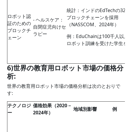
統計：インドのEdTechの32%
ロボット認
ブロックチェーンを採用
- ヘルスケア：
証のための
（NASSCOM、2024年）
自閉症児向けセ
ブロックチ
ラピー
例：EduChainは100千人以上
ェーン
ロボット訓練を受けた学生を
6)世界の教育用ロボット市場の価格分
析:
世界の教育用ロボット市場の価格分析は次のとおりで
す:
テクノロジ
価格効果（
2020
－
地域別影響
例
ー
2024
年）