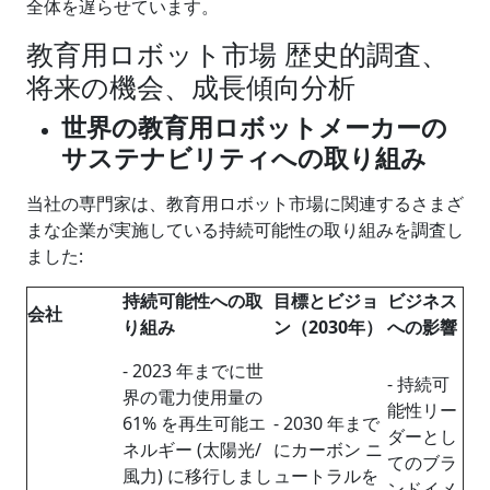
全体を遅らせています。
教育用ロボット市場 歴史的調査、
将来の機会、成長傾向分析
世界の教育用ロボットメーカーの
サステナビリティへの取り組み
当社の専門家は、教育用ロボット市場に関連するさまざ
まな企業が実施している持続可能性の取り組みを調査し
ました:
持続可能性への取
目標とビジョ
ビジネス
会社
り組み
ン（
2030
年）
への影響
- 2023 年までに世
- 持続可
界の電力使用量の
能性リー
61% を再生可能エ
- 2030 年まで
ダーとし
ネルギー (太陽光/
にカーボン ニ
てのブラ
風力) に移行しまし
ュートラルを
ンドイメ