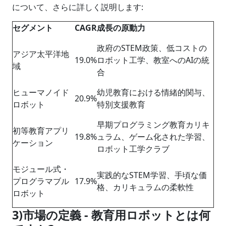
について、さらに詳しく説明します:
セグメント
CAGR
成長の原動力
政府のSTEM政策、低コストの
アジア太平洋地
19.0%
ロボット工学、教室へのAIの統
域
合
ヒューマノイド
幼児教育における情緒的関与、
20.9%
ロボット
特別支援教育
早期プログラミング教育カリキ
初等教育アプリ
19.8%
ュラム、ゲーム化された学習、
ケーション
ロボット工学クラブ
モジュール式・
実践的なSTEM学習、手頃な価
プログラマブル
17.9%
格、カリキュラムの柔軟性
ロボット
3)市場の定義 -
教育用ロボットとは何