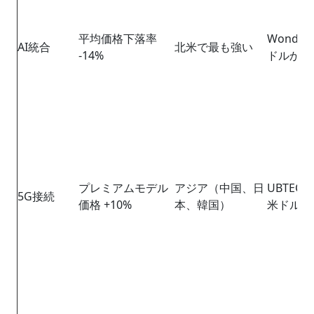
平均価格下落率
Wonder
AI統合
北米で最も強い
-14%
ドルから
プレミアムモデル
アジア（中国、日
UBTECH
5G接続
価格 +10%
本、韓国）
米ドルか