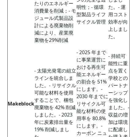
たりのエネルギー
明性；- 循環
た。- 運
消費量を削減；- モ
型製品ライフ
用コスト
ジュール式製品設
サイクル管理
効率が向
計による廃棄物削
上しまし
減により、産業廃
た。
棄物を29%削減
- 2025 年まで
- 持続可
に事業運営に
能性に重
おける再生可
- 太陽光発電の組立
点を置く
能エネルギー
ラインを統合しま
学校との
の割合を 51%
した。- リサイクル
パートナ
にします。-
可能な材料を使用
ーシップ
2030 年までに
することで、梱包
を強化し
Makeblock
リサイクル可
廃棄物を 42% 削減
ました。-
能な材料の使
しました。- 2023
収益の増
用率を 80.8%
年に炭素排出量を
加は環境
にします。-
19% 削減しまし
に配慮し
カーボン ニュ
た。
た購入者