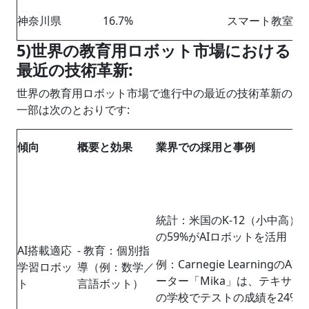
神奈川県
16.7%
スマート教室、横
5)世界の教育用ロボット市場における
最近の技術革新:
世界の教育用ロボット市場で進行中の最近の技術革新の
一部は次のとおりです:
傾向
概要と効果
業界での採用と事例
統計：米国のK-12（小中高）
の59%がAIロボットを活用
AI搭載適応
- 教育：個別指
例：Carnegie LearningのAI
学習ロボッ
導（例：数学／
ーター「Mika」は、テキサス
ト
言語ボット）
の学校でテストの成績を24%