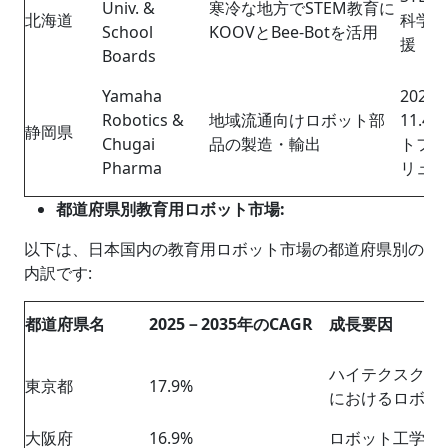
Univ. &
寒冷な地方でSTEM教育に
北海道
科学省
School
KOOVとBee-Botを活用
援
Boards
Yamaha
202
Robotics &
地域流通向けロボット部
11.
静岡県
Chugai
品の製造・輸出
トファ
Pharma
リュー
都道府県別教育用ロボット市場
:
以下は、日本国内の教育用ロボット市場の都道府県別の
内訳です:
都道府県名
2025
－
2035年のCAGR
成長要因
ハイテクスクー
東京都
17.9%
におけるロボッ
大阪府
16.9%
ロボット工学研