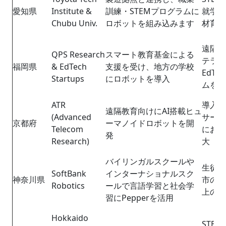
愛知県
Institute &
訓練・STEMプログラムに
就学率
Chubu Univ.
ロボットを組み込みます
材育成
遠隔地
QPS Research
スマート教育基金による
テラシ
福岡県
& EdTech
支援を受け、地方の学校
EdT
Startups
にロボットを導入
ムを促
ATR
導入コ
遠隔教育向けにAI搭載ヒュ
(Advanced
サービ
京都府
ーマノイドロボットを開
Telecom
におけ
発
Research)
大
バイリンガルスクールや
生徒の
SoftBank
インターナショナルスク
神奈川県
市の私
Robotics
ールで言語学習と社会学
上の学
習にPepperを活用
Hokkaido
STE