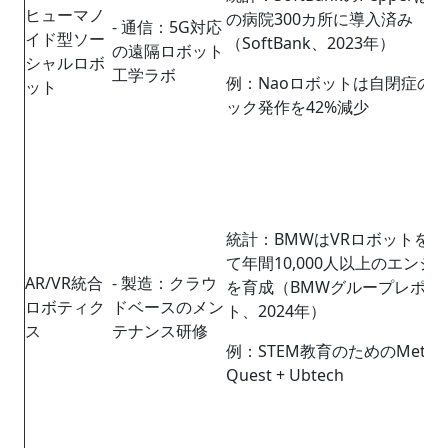
ヒューマノ
の病院300カ所に導入済み
- 通信：5G対応
イド型ソー
（SoftBank、2023年）
の遠隔ロボット
シャルロボ
工学ラボ
例：Naoロボットは自閉症の
ット
ック発作を42%減少
統計：BMWはVRロボットを通
て年間10,000人以上のエンジ
AR/VR統合
- 製造：クラウ
を育成（BMWグループレポー
ロボティク
ドベースのメン
ト、2024年）
ス
テナンス研修
例：STEM教育のためのMeta
Quest + Ubtech