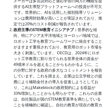
メーカーは多言語対応と適応学習の両方の機能を提
供するAI主導型プラットフォームへの投資が不可欠
です。世界的に、AIを活用した個別指導ソリューシ
ョンは費用対効果が高いことが実証されており、推
定では20%のコスト削減が報告されています。
政府主導の
STEM
教育イニシアチブ：
世界的な傾
向、特にアジア太平洋地域とヨーロッパ地域では、
ロボット工学を教育フレームワークに統合すること
がますます重視されており、教育用ロボット市場を
大きく刺激しています。 OECDは、2024年にロボ
ット工学教育に割り当てられる世界全体の資金が
49億米ドルを超えることからもわかるように、こ
の分野に対する政府の多大なコミットメントを報告
しています。これを踏まえ、企業は公立学校との提
携により補助金付きの導入を促進しようとしてお
り、これはMakeblockの政府契約による収益が
33%増加したことからも明らかです。これらの企業
は、自社製品が国のSTEM教育基準を満たしている
ことを積極的に確認し、自社の教育が現在の教育カ