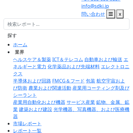
info@sdki.jp
問い合わせ
x
探す
ホーム
業界
ヘルスケア＆製薬
ICT＆テレコム
自動車および輸送
エ
ネルギーと電力
化学薬品および先端材料
エレクトロニ
クス
半導体および回路
FMCG＆フード
包装
航空宇宙およ
び防衛
農業および関連活動
産業用コーティング剤及び
シーラント
産業用自動化および機器
サービス産業
鉱物、金属、鉱
業
建築および建設
光学機器、写真機器、および医療機
器
市場レポート
レポート一覧