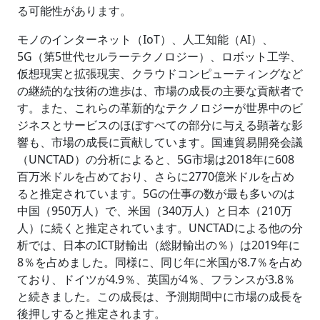
る可能性があります。
モノのインターネット（IoT）、人工知能（AI）、
5G（第5世代セルラーテクノロジー）、ロボット工学、
仮想現実と拡張現実、クラウドコンピューティングなど
の継続的な技術の進歩は、市場の成長の主要な貢献者で
す。また、これらの革新的なテクノロジーが世界中のビ
ジネスとサービスのほぼすべての部分に与える顕著な影
響も、市場の成長に貢献しています。国連貿易開発会議
（UNCTAD）の分析によると、5G市場は2018年に608
百万米ドルを占めており、さらに2770億米ドルを占め
ると推定されています。5Gの仕事の数が最も多いのは
中国（950万人）で、米国（340万人）と日本（210万
人）に続くと推定されています。UNCTADによる他の分
析では、日本のICT財輸出（総財輸出の％）は2019年に
8％を占めました。同様に、同じ年に米国が8.7％を占め
ており、ドイツが4.9％、英国が4％、フランスが3.8％
と続きました。この成長は、予測期間中に市場の成長を
後押しすると推定されます。