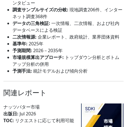
ンタビュー
調査サンプルサイズの分岐:
現地調査206件、インター
ネット調査368件
データの三角検証:
一次情報、二次情報、および社内
データベースによる検証
二次情報源:
企業レポート、政府統計、業界団体資料
基準年:
2025年
予測期間:
2026－2035年
市場規模算出アプローチ:
トップダウン分析とボトム
アップ分析の併用
予測手法:
統計モデルおよび傾向分析
関連レポート
ナッツバター市場
出版日:
Jul 2026
TOC:
リクエストに応じて利用可能