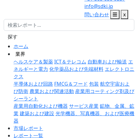
info@sdki.jp
問い合わせ
x
探す
ホーム
業界
ヘルスケア＆製薬
ICT＆テレコム
自動車および輸送
エ
ネルギーと電力
化学薬品および先端材料
エレクトロニ
クス
半導体および回路
FMCG＆フード
包装
航空宇宙およ
び防衛
農業および関連活動
産業用コーティング剤及び
シーラント
産業用自動化および機器
サービス産業
鉱物、金属、鉱
業
建築および建設
光学機器、写真機器、および医療機
器
市場レポート
レポート一覧