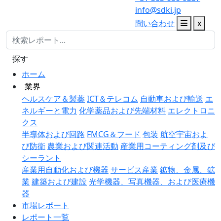
info@sdki.jp
問い合わせ
x
探す
ホーム
業界
ヘルスケア＆製薬
ICT＆テレコム
自動車および輸送
エ
ネルギーと電力
化学薬品および先端材料
エレクトロニ
クス
半導体および回路
FMCG＆フード
包装
航空宇宙およ
び防衛
農業および関連活動
産業用コーティング剤及び
シーラント
産業用自動化および機器
サービス産業
鉱物、金属、鉱
業
建築および建設
光学機器、写真機器、および医療機
器
市場レポート
レポート一覧