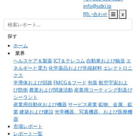
info@sdki.jp
問い合わせ
x
探す
ホーム
業界
ヘルスケア＆製薬
ICT＆テレコム
自動車および輸送
エ
ネルギーと電力
化学薬品および先端材料
エレクトロニ
クス
半導体および回路
FMCG＆フード
包装
航空宇宙およ
び防衛
農業および関連活動
産業用コーティング剤及び
シーラント
産業用自動化および機器
サービス産業
鉱物、金属、鉱
業
建築および建設
光学機器、写真機器、および医療機
器
市場レポート
レポート一覧