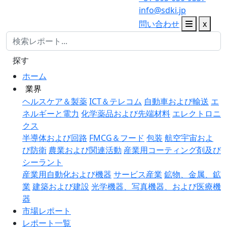
info@sdki.jp
問い合わせ
x
探す
ホーム
業界
ヘルスケア＆製薬
ICT＆テレコム
自動車および輸送
エ
ネルギーと電力
化学薬品および先端材料
エレクトロニ
クス
半導体および回路
FMCG＆フード
包装
航空宇宙およ
び防衛
農業および関連活動
産業用コーティング剤及び
シーラント
産業用自動化および機器
サービス産業
鉱物、金属、鉱
業
建築および建設
光学機器、写真機器、および医療機
器
市場レポート
レポート一覧