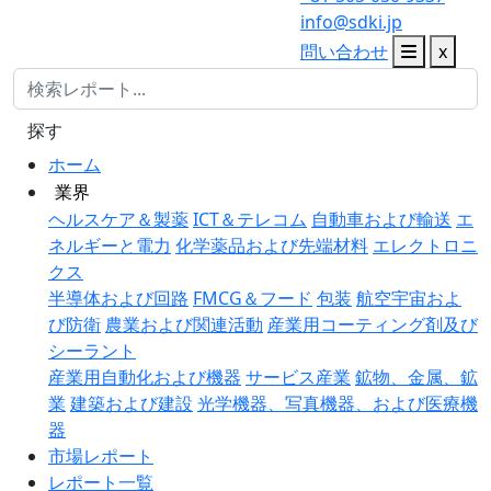
info@sdki.jp
問い合わせ
x
探す
ホーム
業界
ヘルスケア＆製薬
ICT＆テレコム
自動車および輸送
エ
ネルギーと電力
化学薬品および先端材料
エレクトロニ
クス
半導体および回路
FMCG＆フード
包装
航空宇宙およ
び防衛
農業および関連活動
産業用コーティング剤及び
シーラント
産業用自動化および機器
サービス産業
鉱物、金属、鉱
業
建築および建設
光学機器、写真機器、および医療機
器
市場レポート
レポート一覧