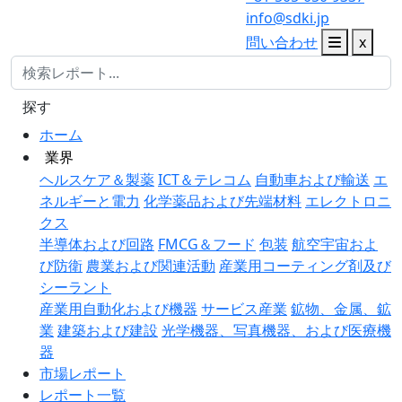
info@sdki.jp
問い合わせ
x
探す
ホーム
業界
ヘルスケア＆製薬
ICT＆テレコム
自動車および輸送
エ
ネルギーと電力
化学薬品および先端材料
エレクトロニ
クス
半導体および回路
FMCG＆フード
包装
航空宇宙およ
び防衛
農業および関連活動
産業用コーティング剤及び
シーラント
産業用自動化および機器
サービス産業
鉱物、金属、鉱
業
建築および建設
光学機器、写真機器、および医療機
器
市場レポート
レポート一覧