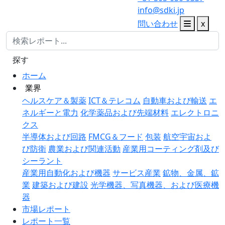
info@sdki.jp
問い合わせ
x
探す
ホーム
業界
ヘルスケア＆製薬
ICT＆テレコム
自動車および輸送
エ
ネルギーと電力
化学薬品および先端材料
エレクトロニ
クス
半導体および回路
FMCG＆フード
包装
航空宇宙およ
び防衛
農業および関連活動
産業用コーティング剤及び
シーラント
産業用自動化および機器
サービス産業
鉱物、金属、鉱
業
建築および建設
光学機器、写真機器、および医療機
器
市場レポート
レポート一覧