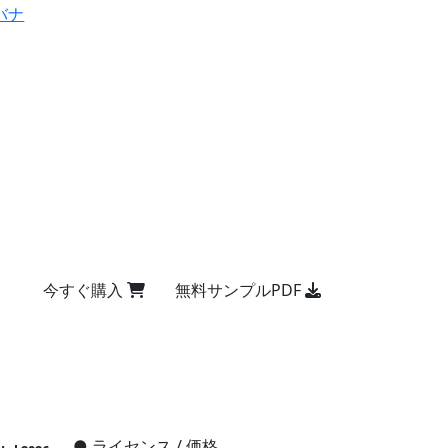
バナ
今すぐ購入
無料サンプルPDF
●
ライセンス / 価格