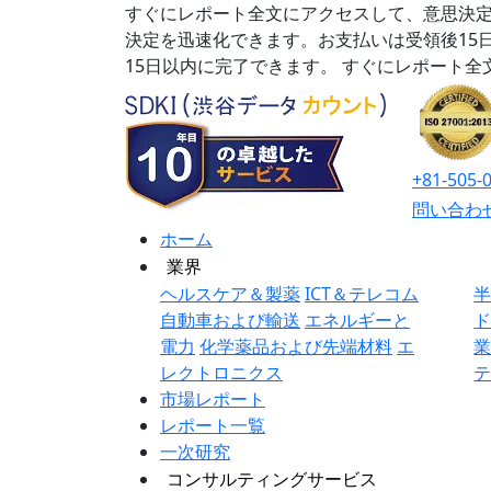
すぐにレポート全文にアクセスして、意思決定
決定を迅速化できます。お支払いは受領後15
15日以内に完了できます。
すぐにレポート全
+81-505-
問い合わ
ホーム
業界
ヘルスケア＆製薬
ICT＆テレコム
自動車および輸送
エネルギーと
電力
化学薬品および先端材料
エ
レクトロニクス
市場レポート
レポート一覧
一次研究
コンサルティングサービス