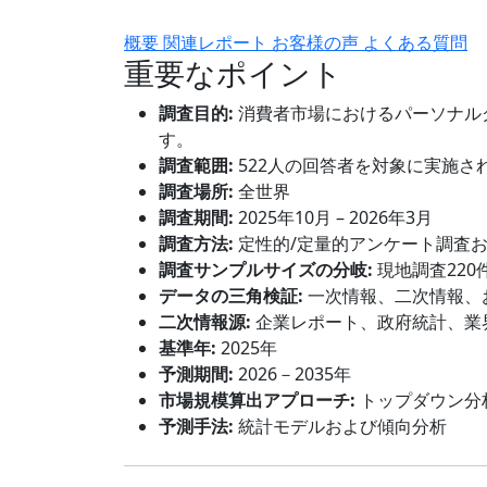
概要
関連レポート
お客様の声
よくある質問
重要なポイント
調査目的:
消費者市場におけるパーソナル
す。
調査範囲:
522人の回答者を対象に実施さ
調査場所:
全世界
調査期間:
2025年10月 – 2026年3月
調査方法:
定性的/定量的アンケート調査
調査サンプルサイズの分岐:
現地調査220
データの三角検証:
一次情報、二次情報、
二次情報源:
企業レポート、政府統計、業
基準年:
2025年
予測期間:
2026－2035年
市場規模算出アプローチ:
トップダウン分
予測手法:
統計モデルおよび傾向分析