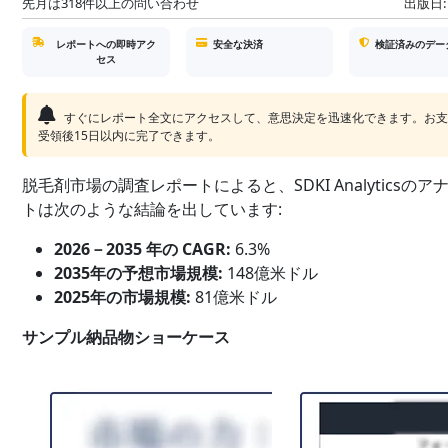
先月は318件以上の問い合わせ
出版日:
レポートへの即時アク
安全な決済
検証済みのデー
セス
すぐにレポート全文にアクセスして、意思決定を迅速化できます。お
受領後15日以内に完了できます。
脱毛剤市場の調査レポートによると、SDKI Analyticsのア
トは次のような結論を出しています:
2026－2035 年の CAGR:
6.3%
2035年の予想市場規模:
148億米ドル
2025年の市場規模:
81億米ドル
サンプル納品物ショーケース