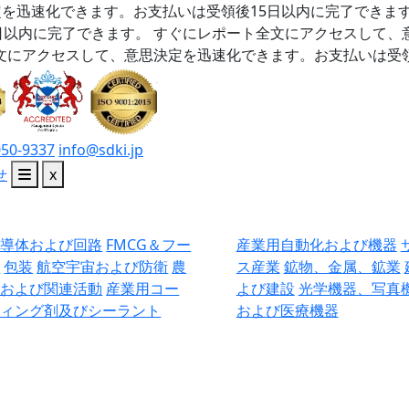
を迅速化できます。お支払いは受領後15日以内に完了できま
日以内に完了できます。
すぐにレポート全文にアクセスして、
文にアクセスして、意思決定を迅速化できます。お支払いは受領
050-9337
info@sdki.jp
せ
x
半導体および回路
FMCG＆フー
産業用自動化および機器
ド
包装
航空宇宙および防衛
農
ス産業
鉱物、金属、鉱業
業および関連活動
産業用コー
よび建設
光学機器、写真
ティング剤及びシーラント
および医療機器