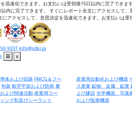
を迅速化できます。お支払いは受領後15日以内に完了できま
日以内に完了できます。
すぐにレポート全文にアクセスして、
文にアクセスして、意思決定を迅速化できます。お支払いは受領
050-9337
info@sdki.jp
せ
x
半導体および回路
FMCG＆フー
産業用自動化および機器
ド
包装
航空宇宙および防衛
農
ス産業
鉱物、金属、鉱業
業および関連活動
産業用コー
よび建設
光学機器、写真
ティング剤及びシーラント
および医療機器