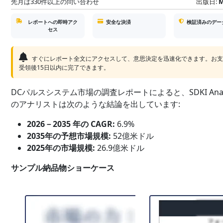
先月は330件以上の問い合わせ
出版日:
M
レポートへの即時アク
安全な決済
検証済みのデー
セス
すぐにレポート全文にアクセスして、意思決定を迅速化できます。お
受領後15日以内に完了できます。
DCパルスシステム市場の調査レポートによると、SDKI Analy
のアナリストは次のような結論を出しています:
2026－2035 年の CAGR:
6.9%
2035年の予想市場規模:
52億米ドル
2025年の市場規模:
26.9億米ドル
サンプル納品物ショーケース