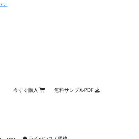
バナ
今すぐ購入
無料サンプルPDF
●
ライセンス / 価格