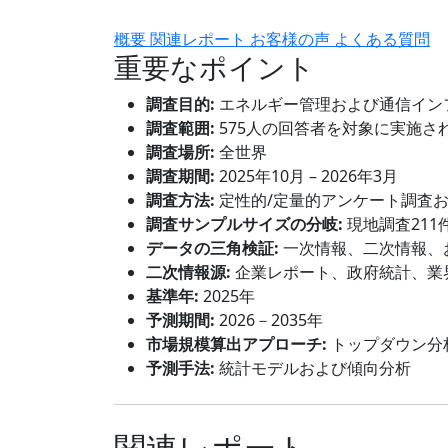
概要
関連レポート
お客様の声
よくある質問
重要なポイント
調査目的:
エネルギー管理および通信イン
調査範囲:
575人の回答者を対象に実施さ
調査場所:
全世界
調査期間:
2025年10月 – 2026年3月
調査方法:
定性的/定量的アンケート調査
調査サンプルサイズの分岐:
現地調査211
データの三角検証:
一次情報、二次情報、
二次情報源:
企業レポート、政府統計、業
基準年:
2025年
予測期間:
2026－2035年
市場規模算出アプローチ:
トップダウン分
予測手法:
統計モデルおよび傾向分析
関連レポート