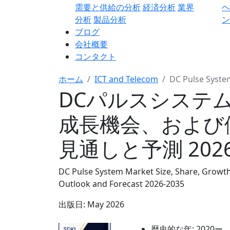
需要と供給の分析
経済分析
業界
分析
製品分析
ン
ブログ
会社概要
コンタクト
ホーム
ICT and Telecom
DC Pulse Syste
DCパルスシステ
成長機会、および
見通しと予測 2026
DC Pulse System Market Size, Share, Growth
Outlook and Forecast 2026-2035
出版日:
May 2026
歴史的な年:
2020ー