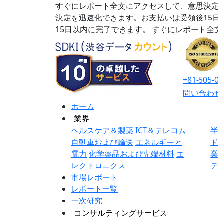
すぐにレポート全文にアクセスして、意思決定
決定を迅速化できます。お支払いは受領後15
15日以内に完了できます。
すぐにレポート全
+81-505-
問い合わ
ホーム
業界
ヘルスケア＆製薬
ICT＆テレコム
自動車および輸送
エネルギーと
電力
化学薬品および先端材料
エ
レクトロニクス
市場レポート
レポート一覧
一次研究
コンサルティングサービス