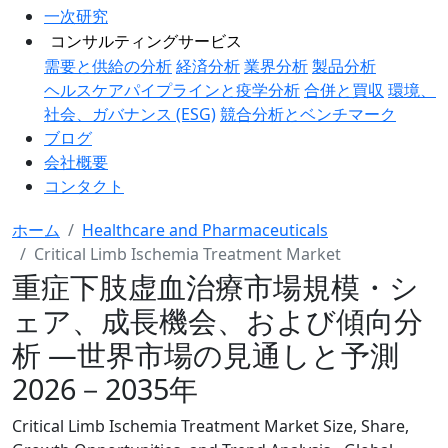
一次研究
コンサルティングサービス
需要と供給の分析
経済分析
業界分析
製品分析
ヘルスケアパイプラインと疫学分析
合併と買収
環境、
社会、ガバナンス (ESG)
競合分析とベンチマーク
ブログ
会社概要
コンタクト
ホーム
Healthcare and Pharmaceuticals
Critical Limb Ischemia Treatment Market
重症下肢虚血治療市場規模・シ
ェア、成長機会、および傾向分
析 ―世界市場の見通しと予測
2026－2035年
Critical Limb Ischemia Treatment Market Size, Share,