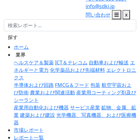
info@sdki.jp
問い合わせ
x
探す
ホーム
業界
ヘルスケア＆製薬
ICT＆テレコム
自動車および輸送
エ
ネルギーと電力
化学薬品および先端材料
エレクトロニ
クス
半導体および回路
FMCG＆フード
包装
航空宇宙およ
び防衛
農業および関連活動
産業用コーティング剤及び
シーラント
産業用自動化および機器
サービス産業
鉱物、金属、鉱
業
建築および建設
光学機器、写真機器、および医療機
器
市場レポート
レポート一覧