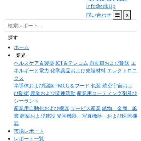
info@sdki.jp
問い合わせ
x
探す
ホーム
業界
ヘルスケア＆製薬
ICT＆テレコム
自動車および輸送
エ
ネルギーと電力
化学薬品および先端材料
エレクトロニ
クス
半導体および回路
FMCG＆フード
包装
航空宇宙およ
び防衛
農業および関連活動
産業用コーティング剤及び
シーラント
産業用自動化および機器
サービス産業
鉱物、金属、鉱
業
建築および建設
光学機器、写真機器、および医療機
器
市場レポート
レポート一覧