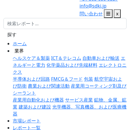
info@sdki.jp
問い合わせ
x
探す
ホーム
業界
ヘルスケア＆製薬
ICT＆テレコム
自動車および輸送
エ
ネルギーと電力
化学薬品および先端材料
エレクトロニ
クス
半導体および回路
FMCG＆フード
包装
航空宇宙およ
び防衛
農業および関連活動
産業用コーティング剤及び
シーラント
産業用自動化および機器
サービス産業
鉱物、金属、鉱
業
建築および建設
光学機器、写真機器、および医療機
器
市場レポート
レポート一覧