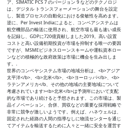
ア、SIMATIC PCS 7 のバージョン 9 などのテクノロジ
は、デジタル トランスフォーメーションの舞台を設定
し、製造プロセスの自動化における俊敏性を高めます。
逆に、Per Invest Indiaによると、コンベアシステムは
航空機部品の輸送に使用され、航空市場も最も速い成長
を記録し、GDPに720億貢献しました2019。高い設置
コストと高い設備初期投資が市場を抑制する唯一の要因
ですが、MSMEビジネスローンスキームや運転資本ロー
ンなどの積極的な政府政策は市場に機会を生み出しま
す。.
世界のコンベヤシステム市場の地域分析は、<b>アジア
太平洋</b>、<b>北米</b>、<b>ヨーロッパ</b>、<b>
ラテンアメリカ</b、その他の地域の主要地域について
考慮されています><b>北米</b>は予測年において支配
的な市場であり続けると予想されます。この市場は、製
品イノベーション、合併、買収などの重要な採用戦略で
非常に競争が激しいようです。例えば、ハネウェルは、
固定された経路の人間の指導なしに物流センターを通じ
てアイテムを輸送するために人々と一緒に安全を運営す