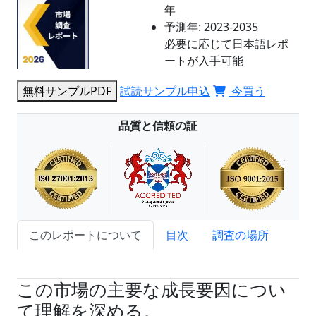
年
予測年:
2023-2035
必要に応じて日本語レポ
ートが入手可能
無料サンプルPDF
試読サンプル申込
今買う
品質と信頼の証
このレポートについて
目次
調査の場所
試読サンプル申込
この市場の主要な成長要因につい
て理解を深める。