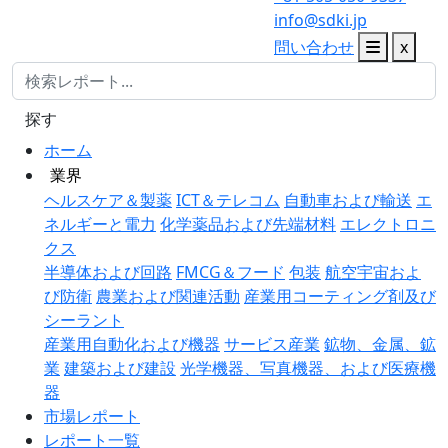
info@sdki.jp
問い合わせ
x
探す
ホーム
業界
ヘルスケア＆製薬
ICT＆テレコム
自動車および輸送
エ
ネルギーと電力
化学薬品および先端材料
エレクトロニ
クス
半導体および回路
FMCG＆フード
包装
航空宇宙およ
び防衛
農業および関連活動
産業用コーティング剤及び
シーラント
産業用自動化および機器
サービス産業
鉱物、金属、鉱
業
建築および建設
光学機器、写真機器、および医療機
器
市場レポート
レポート一覧