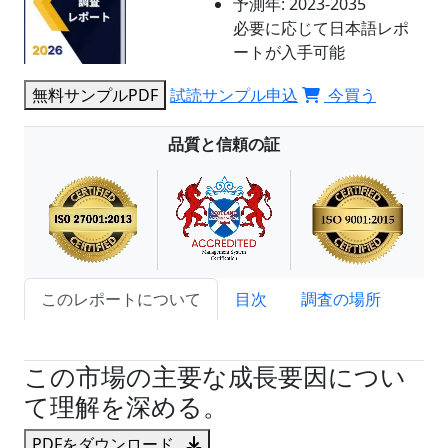
予測年:
2023-2035
必要に応じて日本語レポ
ートが入手可能
無料サンプルPDF
試読サンプル申込
今買う
品質と信頼の証
このレポートについて
目次
調査の場所
試読サンプル申込
この市場の主要な成長要因につい
て理解を深める。
PDFをダウンロード