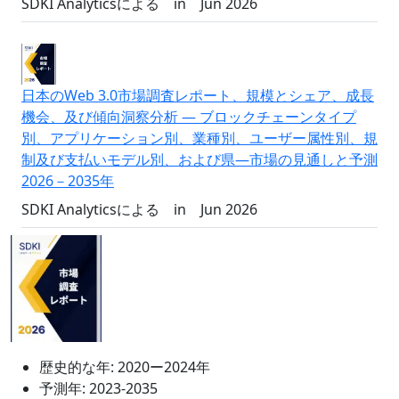
SDKI Analyticsによる
in
Jun 2026
日本のWeb 3.0市場調査レポート、規模とシェア、成長
機会、及び傾向洞察分析 ― ブロックチェーンタイプ
別、アプリケーション別、業種別、ユーザー属性別、規
制及び支払いモデル別、および県―市場の見通しと予測
2026－2035年
SDKI Analyticsによる
in
Jun 2026
歴史的な年:
2020ー2024年
予測年:
2023-2035