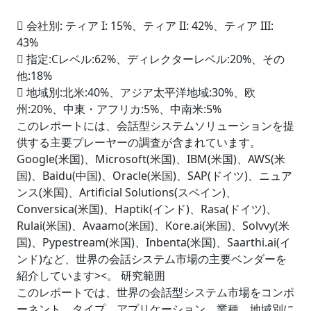
 会社別: ティア I: 15%、ティア II: 42%、ティア III:
43%
 指定:Cレベル:62%、ディレクターレベル:20%、その
他:18%
 地域別:北米:40%、アジア太平洋地域:30%、欧
州:20%、中東・アフリカ:5%、中南米:5%
このレポートには、会話型システムソリューションを提
供する主要プレーヤーの調査が含まれています。
Google(米国)、Microsoft(米国)、IBM(米国)、AWS(米
国)、Baidu(中国)、Oracle(米国)、SAP(ドイツ)、ニュア
ンス(米国)、Artificial Solutions(スペイン)、
Conversica(米国)、Haptik(インド)、Rasa(ドイツ)、
Rulai(米国)、Avaamo(米国)、Kore.ai(米国)、Solvvy(米
国)、Pypestream(米国)、Inbenta(米国)、Saarthi.ai(イ
ンド)など、世界の会話システム市場の主要ベンダーを
紹介しています><。 研究範囲
このレポートでは、世界の会話型システム市場をコンポ
ーネント、タイプ、アプリケーション、業種、地域別に