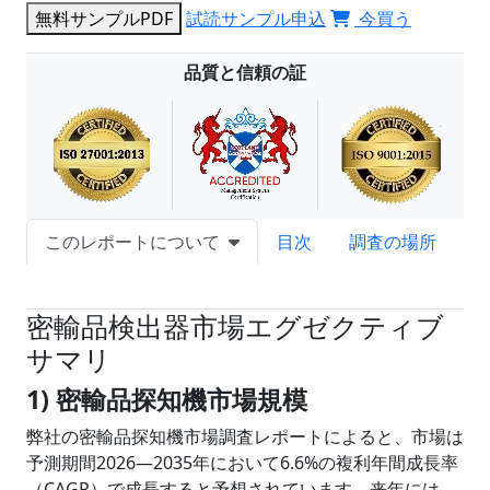
無料サンプルPDF
試読サンプル申込
今買う
品質と信頼の証
このレポートについて
目次
調査の場所
試読サンプル申込
密輸品検出器市場エグゼクティブ
サマリ
1) 密輸品探知機市場規模
弊社の密輸品探知機市場調査レポートによると、市場は
予測期間2026―2035年において6.6%の複利年間成長率
（CAGR）で成長すると予想されています。来年には、