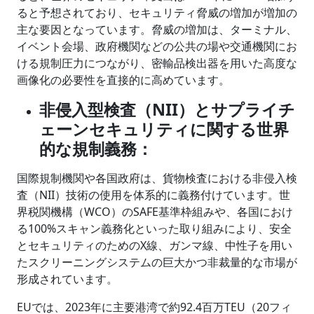
ると予想されており、セキュリティ脅威の増加が増加の
主な要因となっています。脅威の増加は、ターミナル、
イベント会場、政府機関などの公共の場や交通機関にお
ける規制圧力につながり、密輸品検出器を用いた高度な
画像化の必要性を直接的に高めています。
非侵入型検査（NII）とサプライチ
ェーンセキュリティに関する世界
的な規制義務：
国際規制機関や各国政府は、貨物検査における非侵入検
査（NII）技術の使用を体系的に義務付けています。世
界税関機構（WCO）のSAFE基準枠組みや、各国におけ
る100%スキャン義務化といった取り組みにより、安全
とセキュリティのためのX線、ガンマ線、中性子を用い
たスクリーニングシステムの巨大かつ非裁量的な市場が
形成されています。
EUでは、2023年に主要港湾で約92.4百万TEU（20フィ