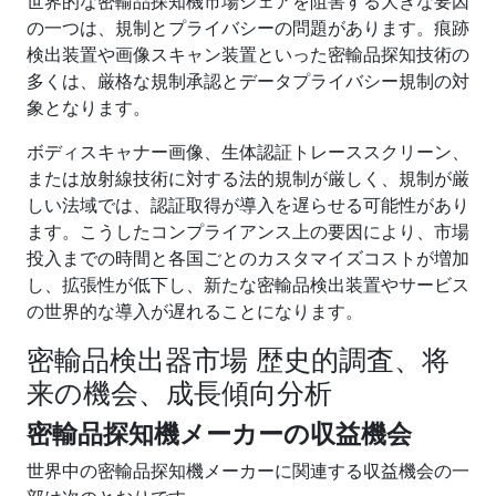
世界的な密輸品探知機市場シェアを阻害する大きな要因
の一つは、規制とプライバシーの問題があります。痕跡
検出装置や画像スキャン装置といった密輸品探知技術の
多くは、厳格な規制承認とデータプライバシー規制の対
象となります。
ボディスキャナー画像、生体認証トレーススクリーン、
または放射線技術に対する法的規制が厳しく、規制が厳
しい法域では、認証取得が導入を遅らせる可能性があり
ます。こうしたコンプライアンス上の要因により、市場
投入までの時間と各国ごとのカスタマイズコストが増加
し、拡張性が低下し、新たな密輸品検出装置やサービス
の世界的な導入が遅れることになります。
密輸品検出器市場 歴史的調査、将
来の機会、成長傾向分析
密輸品探知機メーカーの収益機会
世界中の密輸品探知機メーカーに関連する収益機会の一