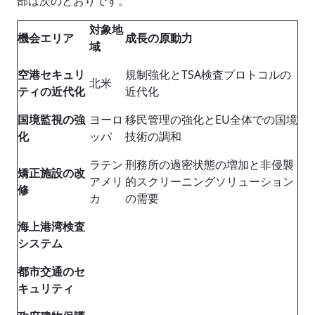
部は次のとおりです。
対象地
機会エリア
成長の原動力
域
空港セキュリ
規制強化とTSA検査プロトコルの
北米
ティの近代化
近代化
国境監視の強
ヨーロ
移民管理の強化とEU全体での国境
化
ッパ
技術の調和
ラテン
刑務所の過密状態の増加と非侵襲
矯正施設の改
アメリ
的スクリーニングソリューション
修
カ
の需要
海上港湾検査
システム
都市交通のセ
キュリティ