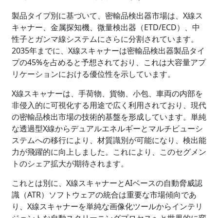
製品タイプ別に基づいて、密輸品検出器市場は、X線ス
キャナー、金属探知機、微量検出器（ETD/ECD）、中
性子とガンマ線システムにさらに分割されています。
2035年までに、X線スキャナーは密輸品検出器製品タイ
プの45%を占めると予想されており、これは大容量アプ
リケーションにおける優位性を示しています。
X線スキャナーは、手荷物、貨物、小包、車両の内部を
非侵入的に可視化する用途で広く利用されており、現代
の密輸品検出市場の技術的基盤を形成しています。単純
な透過型X線からデュアルエネルギーとマルチビューシ
ステムへの移行により、材質識別が可能になり、検出能
力が飛躍的に向上しました。これにより、このセグメン
トのシェア拡大が期待されます。
これとは別に、X線スキャナーとAIベースの自動脅威認
識（ATR）ソフトウェアの統合は重要な市場傾向であ
り、X線スキャナーを単純な画像化ツールからインテリ
ジェントな自動スクリーニングプロセスへと世界的に変