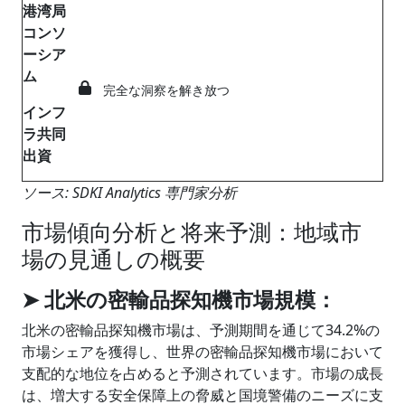
港湾局
コンソ
ーシア
ム
完全な洞察を解き放つ
インフ
ラ共同
出資
ソース: SDKI Analytics 専門家分析
市場傾向分析と将来予測：地域市
場の見通しの概要
➤ 北米の密輸品探知機市場規模：
北米の密輸品探知機市場は、予測期間を通じて34.2%の
市場シェアを獲得し、世界の密輸品探知機市場において
支配的な地位を占めると予測されています。市場の成長
は、増大する安全保障上の脅威と国境警備のニーズに支