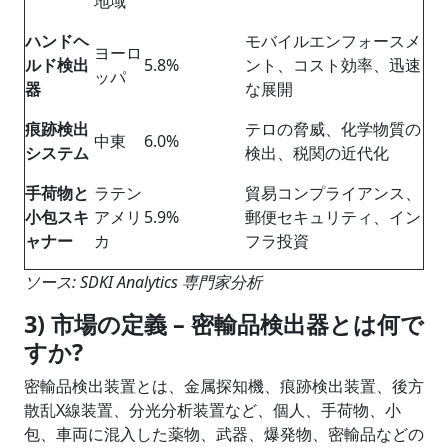
地域
ハンドヘ
モバイルエンフォースメ
ヨーロ
ルド検出
5.8%
ント、コスト効率、迅速
ッパ
器
な展開
痕跡検出
テロの脅威、化学物質の
中東
6.0%
システム
検出、税関の近代化
手荷物と
ラテン
貿易コンプライアンス、
小包スキ
アメリ
5.9%
郵便セキュリティ、イン
ャナー
カ
フラ投資
ソース: SDKI Analytics 専門家分析
3) 市場の定義 – 密輸品検出器とは何で
すか?
密輸品検出装置とは、金属探知機、痕跡検出装置、後方
散乱X線装置、分光分析装置など、個人、手荷物、小
包、車両に混入した薬物、武器、爆発物、密輸品などの