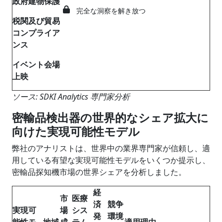
政府建物保護
完全な洞察を解き放つ
税関及び貿易
コンプライア
ンス
イベント会場
上映
ソース: SDKI Analytics 専門家分析
密輸品検出器の世界的なシェア拡大に
向けた実現可能性モデル
弊社のアナリストは、世界中の業界専門家が信頼し、適
用している有望な実現可能性モデルをいくつか提示し、
密輸品探知機市場の世界シェアを分析しました。
経
市
医療
済
競争
実現可
場
シス
発
環境
能性モ
地域
成
テム
適用理由