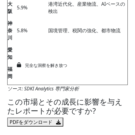
大
港湾近代化、産業物流、AIベースの
5.9%
阪
検出
神
奈
5.8%
国境管理、税関の強化、都市物流
川
愛
知
完全な洞察を解き放つ
福
岡
ソース: SDKI Analytics 専門家分析
この市場とその成長に影響を与え
たレポートが必要ですか?
PDFをダウンロード