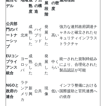
展
の密
デル
熟
の構
段
度
度
造
階
公共部
成
発
強力な連邦政府調達チ
門のパ
ハイ
熟
展
ャネルと確立されたセ
ートナ
北米
ブリ
高い
し
し
キュリティインフラス
ーシッ
ッド
た
た
トラクチャ
プ
EUコン
成
発
ヨー
統一された規制枠組み
プライ
熟
展
中く
ロッ
公共
により、合理化された
アンス
し
し
らい
パ
製品認証が可能
統合
た
た
ラテ
NGOと
インフラ整備における
ンア
新
現
政府の
公共
低い
国際援助と官民連携へ
メリ
興
像
連合
の依存
カ