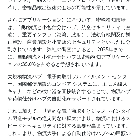
革し、密輸品検出技術の進歩の可能性を示しています。
さらにアプリケーション別に基づいて、密輸検知市場
は、自動物流と小包仕分けハブ、航空セキュリティ（空
港）、重要インフラ（港湾、政府）、法執行機関及び矯
正施設、商業施設と小売店のセキュリティといったに分
割されています。弊社の調査によると、 2035年まで
に、自動物流と小包仕分けハブは密輸検知アプリケーシ
ョンの35.0%を占めると予想されています。
大規模物流ハブ、電子商取引フルフィルメント センタ
ー、国際郵便施設のコンベア システムに、主に X 線ス
キャナーなどの検出器を直接統合することで、物流ハブ
や荷物仕分けハブの自動化がサポートされています。
これに加えて、世界的な電子商取引とジャストインタイ
ム製造モデルの絶え間ない拡大により、物流におけるス
ピードとセキュリティに対する需要が高まっています。
これにより、物流大手による自動仕分けハブへの巨額の