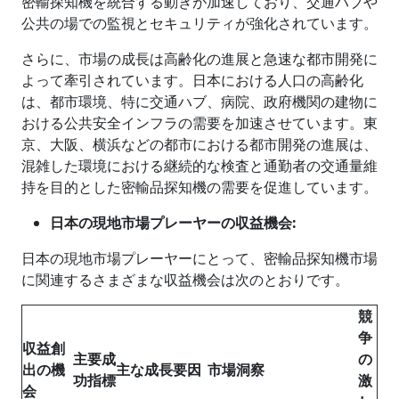
密輸探知機を統合する動きが加速しており、交通ハブや
公共の場での監視とセキュリティが強化されています。
さらに、市場の成長は高齢化の進展と急速な都市開発に
よって牽引されています。日本における人口の高齢化
は、都市環境、特に交通ハブ、病院、政府機関の建物に
おける公共安全インフラの需要を加速させています。東
京、大阪、横浜などの都市における都市開発の進展は、
混雑した環境における継続的な検査と通勤者の交通量維
持を目的とした密輸品探知機の需要を促進しています。
日本の現地市場プレーヤーの収益機会:
日本の現地市場プレーヤーにとって、密輸品探知機市場
に関連するさまざまな収益機会は次のとおりです。
競
争
収益創
主要成
の
出の機
主な成長要因
市場洞察
功指標
激
会