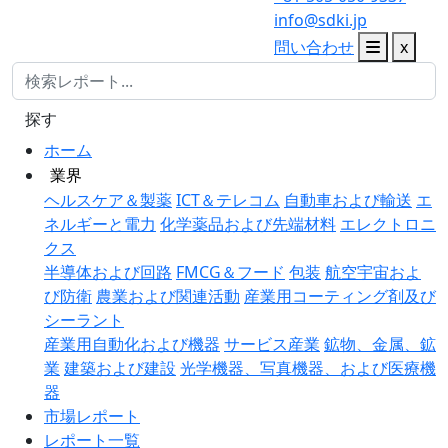
info@sdki.jp
問い合わせ
x
探す
ホーム
業界
ヘルスケア＆製薬
ICT＆テレコム
自動車および輸送
エ
ネルギーと電力
化学薬品および先端材料
エレクトロニ
クス
半導体および回路
FMCG＆フード
包装
航空宇宙およ
び防衛
農業および関連活動
産業用コーティング剤及び
シーラント
産業用自動化および機器
サービス産業
鉱物、金属、鉱
業
建築および建設
光学機器、写真機器、および医療機
器
市場レポート
レポート一覧