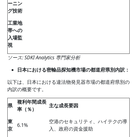
ーニン
グ技術
工業地
帯への
入場監
視
ソース: SDKI Analytics 専門家分析
日本における密輸品探知機市場の都道府県別内訳：
以下は、日本における違法物発見器市場の都道府県別の
内訳の概要です。
複利年間成長
県
主な成長要因
率（％）
東
空港のセキュリティ、ハイテクの導
6.1%
京
入、政府の資金援助