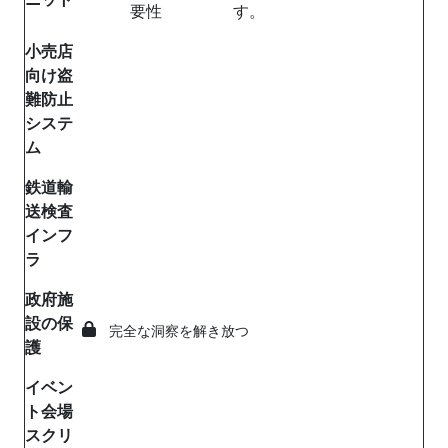
要性
す。
小売店
向け盗
難防止
システ
ム
鉄道輸
送検査
インフ
ラ
政府施
設の保
完全な洞察を解き放つ
護
イベン
ト会場
スクリ