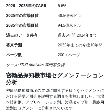
2026―2035年のCAGR
6.6%
202
5
年の市場価値
48.5億米ドル
2035
年の市場価値
94.5億米ドル
過去のデータ共有
過去5年間 2024年まで
将来予測
2035年までの今後10年間
ページ数
200＋ページ
ソース: SDKI Analytics 専門家分析
密輸品探知機市場セグメンテーション
分析
密輸品探知機市場の展望に関連する様々なセグメントに
おける需要と機会を説明する調査を実施しました。市場
を技術別、アプリケーション別、製品タイプ別、最終用
途別にセグメントに分割されています。