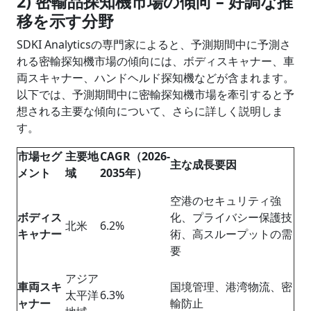
2) 密輸品探知機市場の傾向 – 好調な推
移を示す分野
SDKI Analyticsの専門家によると、予測期間中に予測さ
れる密輸探知機市場の傾向には、ボディスキャナー、車
両スキャナー、ハンドヘルド探知機などが含まれます。
以下では、予測期間中に密輸探知機市場を牽引すると予
想される主要な傾向について、さらに詳しく説明しま
す。
市場セグ
主要地
CAGR（2026-
主な成長要因
メント
域
2035年）
空港のセキュリティ強
ボディス
化、プライバシー保護技
北米
6.2%
キャナー
術、高スループットの需
要
アジア
車両スキ
国境管理、港湾物流、密
太平洋
6.3%
ャナー
輸防止