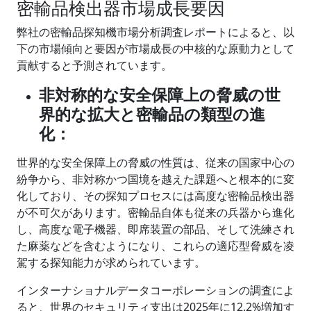
密輸品検出器市場成長要因
弊社の密輸品探知機市場分析調査レポートによると、以
下の市場傾向と要因が市場成長の中核的な原動力として
貢献すると予測されています。
非対称的な安全保障上の脅威の世
界的な拡大と密輸品の類型の進
化：
世界的な安全保障上の脅威の性質は、従来の国家中心の
紛争から、非対称かつ国境を越えた課題へと根本的に変
化しており、その探知プロセスには高度な密輸品検出器
が不可欠があります。密輸品自体も従来の兵器から進化
し、高度な電子機器、即席装置の部品、そして洗練され
た麻薬などを含むようになり、これらの適応型脅威を凌
駕する探知能力が求められています。
インターナショナルデータコーポレーションの調査によ
ると、世界のセキュリティ支出は2025年に12.2%増加す