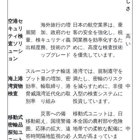
し
さ
空港セ
海外旅行の増
日本の航空業界は、乗
キュリ
展開
加、政府のセ
客の安全を強化し、税
ティ検
高
量、検
キュリティ義
関業務を効率化するた
査ソリ
い
出精度
務、技術のア
めに、高度な検査技術
ューシ
ップグレード
を優先しています。
ョン
スルー
コンテナ輸送
港湾では、規制遵守を
海上港
プット
量の増加、密
満たし、密輸のリスク
湾貨物
効率、
輸取締り、港
を減らすために、非侵
中
検査
脅威識
湾近代化の取
入型の検査システムに
別率
り組み
投資しています。
災害への備
移動式ユニットは、日
移動式
移動範
え、国境警備
本全国の農村部や危険
密輸品
囲、応
隊の拡大、遠
地帯での柔軟な配備に
中
探知ユ
答時間
隔地監視の必
人気が高まっていま
ニット