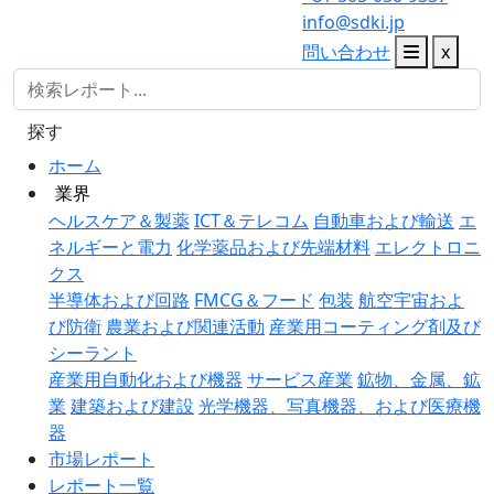
info@sdki.jp
問い合わせ
x
探す
ホーム
業界
ヘルスケア＆製薬
ICT＆テレコム
自動車および輸送
エ
ネルギーと電力
化学薬品および先端材料
エレクトロニ
クス
半導体および回路
FMCG＆フード
包装
航空宇宙およ
び防衛
農業および関連活動
産業用コーティング剤及び
シーラント
産業用自動化および機器
サービス産業
鉱物、金属、鉱
業
建築および建設
光学機器、写真機器、および医療機
器
市場レポート
レポート一覧