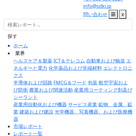
info@sdki.jp
問い合わせ
x
探す
ホーム
業界
ヘルスケア＆製薬
ICT＆テレコム
自動車および輸送
エ
ネルギーと電力
化学薬品および先端材料
エレクトロニ
クス
半導体および回路
FMCG＆フード
包装
航空宇宙およ
び防衛
農業および関連活動
産業用コーティング剤及び
シーラント
産業用自動化および機器
サービス産業
鉱物、金属、鉱
業
建築および建設
光学機器、写真機器、および医療機
器
市場レポート
レポート一覧