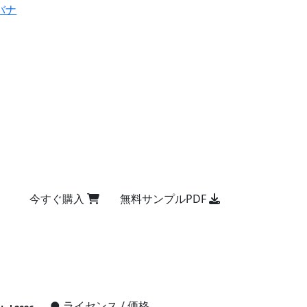
バナ
今すぐ購入
無料サンプルPDF
●
ライセンス / 価格