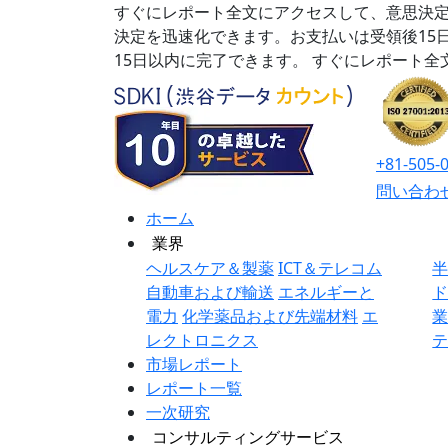
すぐにレポート全文にアクセスして、意思決定
決定を迅速化できます。お支払いは受領後15
15日以内に完了できます。
すぐにレポート全
+81-505-
問い合わ
ホーム
業界
ヘルスケア＆製薬
ICT＆テレコム
自動車および輸送
エネルギーと
電力
化学薬品および先端材料
エ
レクトロニクス
市場レポート
レポート一覧
一次研究
コンサルティングサービス