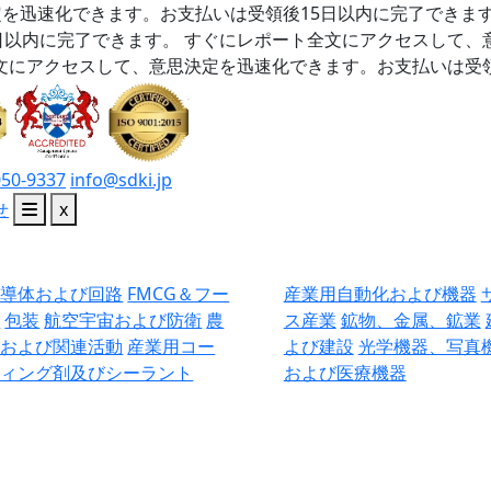
を迅速化できます。お支払いは受領後15日以内に完了できま
日以内に完了できます。
すぐにレポート全文にアクセスして、
文にアクセスして、意思決定を迅速化できます。お支払いは受領
050-9337
info@sdki.jp
せ
x
半導体および回路
FMCG＆フー
産業用自動化および機器
ド
包装
航空宇宙および防衛
農
ス産業
鉱物、金属、鉱業
業および関連活動
産業用コー
よび建設
光学機器、写真
ティング剤及びシーラント
および医療機器