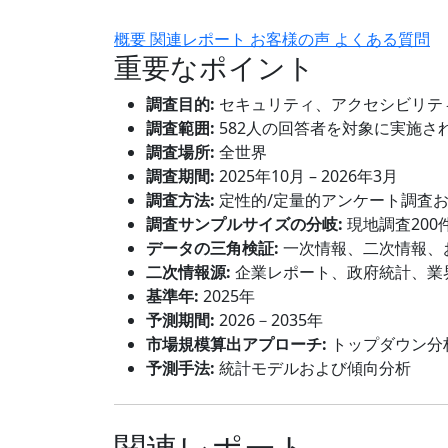
概要
関連レポート
お客様の声
よくある質問
重要なポイント
調査目的:
セキュリティ、アクセシビリテ
調査範囲:
582人の回答者を対象に実施さ
調査場所:
全世界
調査期間:
2025年10月 – 2026年3月
調査方法:
定性的/定量的アンケート調査
調査サンプルサイズの分岐:
現地調査200
データの三角検証:
一次情報、二次情報、
二次情報源:
企業レポート、政府統計、業
基準年:
2025年
予測期間:
2026－2035年
市場規模算出アプローチ:
トップダウン分
予測手法:
統計モデルおよび傾向分析
関連レポート