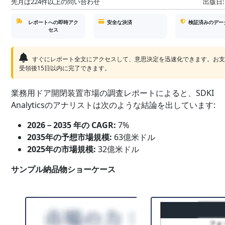
先月は224件以上の問い合わせ
出版日:
レポートへの即時アク
安全な決済
検証済みのデー
セス
すぐにレポート全文にアクセスして、意思決定を迅速化できます。お
受領後15日以内に完了できます。
業務用ドア開閉装置市場の調査レポートによると、SDKI
Analyticsのアナリストは次のような結論を出しています:
2026－2035 年の CAGR:
7%
2035年の予想市場規模:
63億米ドル
2025年の市場規模:
32億米ドル
サンプル納品物ショーケース