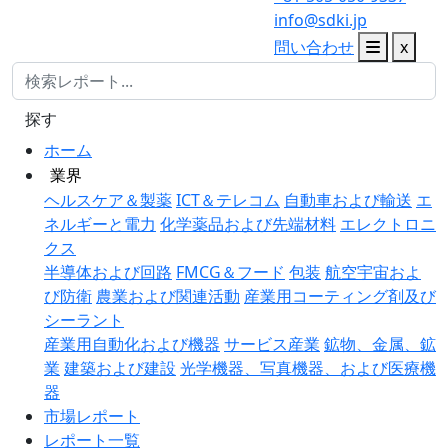
info@sdki.jp
問い合わせ
x
探す
ホーム
業界
ヘルスケア＆製薬
ICT＆テレコム
自動車および輸送
エ
ネルギーと電力
化学薬品および先端材料
エレクトロニ
クス
半導体および回路
FMCG＆フード
包装
航空宇宙およ
び防衛
農業および関連活動
産業用コーティング剤及び
シーラント
産業用自動化および機器
サービス産業
鉱物、金属、鉱
業
建築および建設
光学機器、写真機器、および医療機
器
市場レポート
レポート一覧