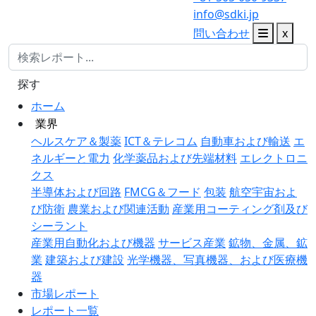
info@sdki.jp
問い合わせ
x
探す
ホーム
業界
ヘルスケア＆製薬
ICT＆テレコム
自動車および輸送
エ
ネルギーと電力
化学薬品および先端材料
エレクトロニ
クス
半導体および回路
FMCG＆フード
包装
航空宇宙およ
び防衛
農業および関連活動
産業用コーティング剤及び
シーラント
産業用自動化および機器
サービス産業
鉱物、金属、鉱
業
建築および建設
光学機器、写真機器、および医療機
器
市場レポート
レポート一覧