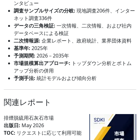
ンタビュー
調査サンプルサイズの分岐:
現地調査206件、インター
ネット調査336件
データの三角検証:
一次情報、二次情報、および社内
データベースによる検証
二次情報源:
企業レポート、政府統計、業界団体資料
基準年:
2025年
予測期間:
2026－2035年
市場規模算出アプローチ:
トップダウン分析とボトム
アップ分析の併用
予測手法:
統計モデルおよび傾向分析
関連レポート
排煙脱硫用石灰石市場
出版日:
May 2026
TOC:
リクエストに応じて利用可能