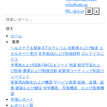
info@sdki.jp
問い合わせ
x
探す
ホーム
業界
ヘルスケア＆製薬
ICT＆テレコム
自動車および輸送
エ
ネルギーと電力
化学薬品および先端材料
エレクトロニ
クス
半導体および回路
FMCG＆フード
包装
航空宇宙およ
び防衛
農業および関連活動
産業用コーティング剤及び
シーラント
産業用自動化および機器
サービス産業
鉱物、金属、鉱
業
建築および建設
光学機器、写真機器、および医療機
器
市場レポート
レポート一覧