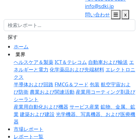
info@sdki.jp
問い合わせ
x
探す
ホーム
業界
ヘルスケア＆製薬
ICT＆テレコム
自動車および輸送
エ
ネルギーと電力
化学薬品および先端材料
エレクトロニ
クス
半導体および回路
FMCG＆フード
包装
航空宇宙およ
び防衛
農業および関連活動
産業用コーティング剤及び
シーラント
産業用自動化および機器
サービス産業
鉱物、金属、鉱
業
建築および建設
光学機器、写真機器、および医療機
器
市場レポート
レポート一覧