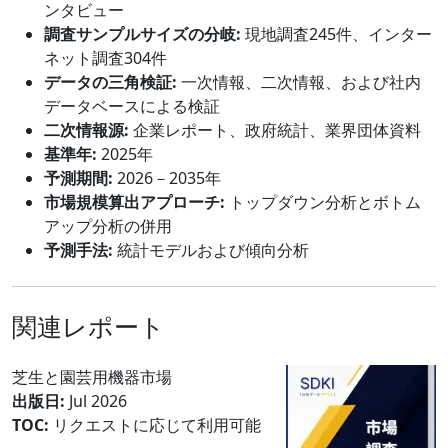
ンタビュー
調査サンプルサイズの分岐:
現地調査245件、インター
ネット調査304件
データの三角検証:
一次情報、二次情報、および社内
データベースによる検証
二次情報源:
企業レポート、政府統計、業界団体資料
基準年:
2025年
予測期間:
2026－2035年
市場規模算出アプローチ:
トップダウン分析とボトム
アップ分析の併用
予測手法:
統計モデルおよび傾向分析
関連レポート
芝生と園芸用機器市場
出版日:
Jul 2026
TOC:
リクエストに応じて利用可能