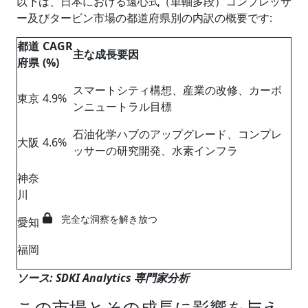
以下は、日本における遠心式（単軸多段）コンプレッサ
ー及びタービン市場の都道府県別の内訳の概要です:
都道
CAGR
主な成長要因
府
県
(%)
スマートシティ構想、産業の改修、カーボ
東京
4.9%
ンニュートラル目標
石油化学ハブのアップグレード、コンプレ
大阪
4.6%
ッサーの研究開発、水素インフラ
神奈
川
完全な洞察を解き放つ
愛知
福岡
ソース: SDKI Analytics 専門家分析
この市場とその成長に影響を与え