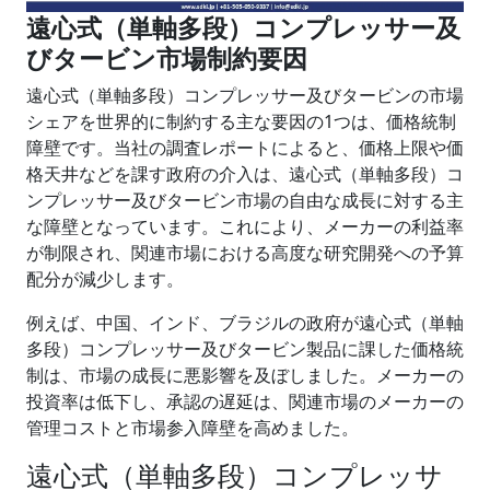
遠心式（単軸多段）コンプレッサー及
びタービン市場制約要因
遠心式（単軸多段）コンプレッサー及びタービンの市場
シェアを世界的に制約する主な要因の1つは、価格統制
障壁です。当社の調査レポートによると、価格上限や価
格天井などを課す政府の介入は、遠心式（単軸多段）コ
ンプレッサー及びタービン市場の自由な成長に対する主
な障壁となっています。これにより、メーカーの利益率
が制限され、関連市場における高度な研究開発への予算
配分が減少します。
例えば、中国、インド、ブラジルの政府が遠心式（単軸
多段）コンプレッサー及びタービン製品に課した価格統
制は、市場の成長に悪影響を及ぼしました。メーカーの
投資率は低下し、承認の遅延は、関連市場のメーカーの
管理コストと市場参入障壁を高めました。
遠心式（単軸多段）コンプレッサ