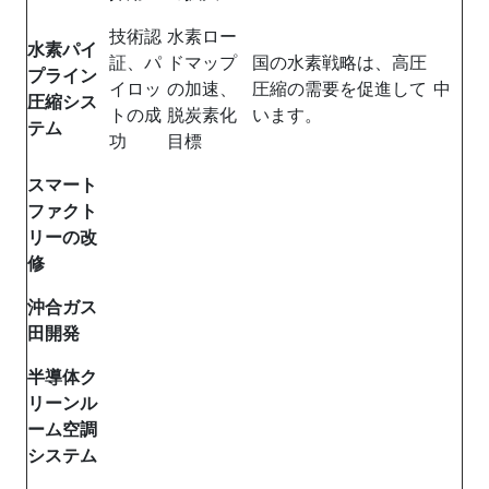
技術認
水素ロー
水素パイ
証、パ
ドマップ
国の水素戦略は、高圧
プライン
イロッ
の加速、
圧縮の需要を促進して
中
圧縮シス
トの成
脱炭素化
います。
テム
功
目標
スマート
ファクト
リーの改
修
沖合ガス
田開発
半導体ク
リーンル
ーム空調
システム