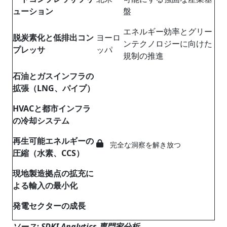
ューション
盤
エネルギー効率とグリー
脱炭素化と低排出コン
ヨーロ
ンテクノロジーに向けた
プレッサ
ッパ
規制の推進
石油とガスインフラの
拡張（
LNG
、パイプ）
HVAC
と都市インフラ
の冷却システム
再生可能エネルギーの
完全な洞察を解き放つ
圧縮（水素、
CCS
）
現地製造拠点の拡充に
よる輸入の最小化
発電セクターの成長
ソース
: SDKI Analytics
専門家分析