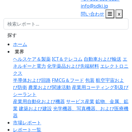
info@sdki.jp
問い合わせ
x
探す
ホーム
業界
ヘルスケア＆製薬
ICT＆テレコム
自動車および輸送
エ
ネルギーと電力
化学薬品および先端材料
エレクトロニ
クス
半導体および回路
FMCG＆フード
包装
航空宇宙およ
び防衛
農業および関連活動
産業用コーティング剤及び
シーラント
産業用自動化および機器
サービス産業
鉱物、金属、鉱
業
建築および建設
光学機器、写真機器、および医療機
器
市場レポート
レポート一覧