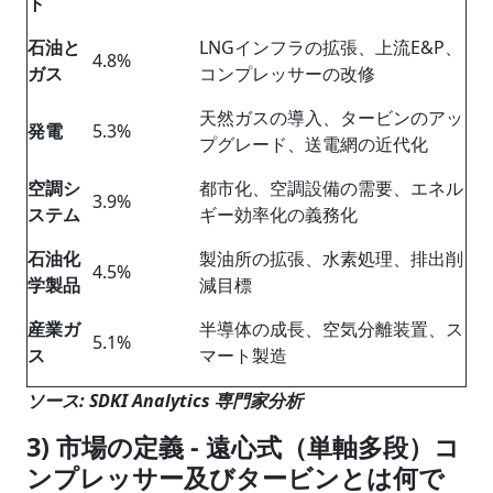
ト
石油
と
LNGインフラの拡張、上流E&P、
4.8%
ガス
コンプレッサーの改修
天然ガスの導入、タービンのアッ
発電
5.3%
プグレード、送電網の近代化
空調シ
都市化、空調設備の需要、エネル
3.9%
ステム
ギー効率化の義務化
石油化
製油所の拡張、水素処理、排出削
4.5%
学製品
減目標
産業ガ
半導体の成長、空気分離装置、ス
5.1%
ス
マート製造
ソース
: SDKI Analytics
専門家分析
3)
市場の定義
-
遠心式（単軸多段）コ
ンプレッサー及びタービンとは何で