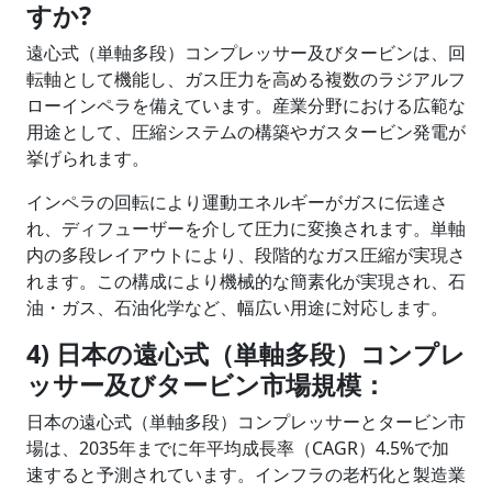
すか
?
遠心式（単軸多段）コンプレッサー及びタービンは、回
転軸として機能し、ガス圧力を高める複数のラジアルフ
ローインペラを備えています。産業分野における広範な
用途として、圧縮システムの構築やガスタービン発電が
挙げられます。
インペラの回転により運動エネルギーがガスに伝達さ
れ、ディフューザーを介して圧力に変換されます。単軸
内の多段レイアウトにより、段階的なガス圧縮が実現さ
れます。この構成により機械的な簡素化が実現され、石
油・ガス、石油化学など、幅広い用途に対応します。
4)
日本の遠心式（単軸多段）コンプレ
ッサー及びタービン市場規模：
日本の遠心式（単軸多段）コンプレッサーとタービン市
場は、2035年までに年平均成長率（CAGR）4.5%で加
速すると予測されています。インフラの老朽化と製造業