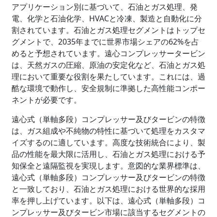
アプリケーション別に基づいて、石油とガス処理、発
電、化学と石油化学、HVACと冷凍、製造と自動化に分
割されています。石油とガス処理セグメントはトップセ
グメントで、2035年までに世界市場シェアの62%を占
めると予想されています。遠心コンプレッサータービン
は、天然ガスの圧縮、原油の安定化など、石油とガス処
理において重要な役割を果たしています。これには、過
酷な環境で動作し、安全規制に準拠した高性能コンポー
ネントが必要です。
遠心式（単軸多段）コンプレッサー及びタービンの特徴
は、ガス組成や不純物の特性に基づいて処理をカスタマ
イズするのに適しています。高度な技術統合により、製
品の性能を最大限に活用し、石油とガス処理における予
知保全と遠隔監視を実現します。意図的な業界標準は、
遠心式（単軸多段）コンプレッサー及びタービンの特徴
と一致しており、石油とガス処理における世界的な採用
率を押し上げています。以下は、遠心式（単軸多段）コ
ンプレッサー及びタービン市場に該当するセグメントの