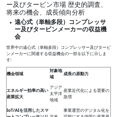
ー及びタービン市場 歴史的調査、
将来の機会、成長傾向分析
遠心式（単軸多段）コンプレッサ
ー及びタービンメーカーの収益機
会
世界中の遠心式（単軸多段）コンプレッサー及びタービ
ンメーカーに関連する収益機会の一部を以下に示しま
す:
対象地
機会領域
成長の原動力
域
アジア
エネルギー効率の高い
産業近代化による需要の
太平洋
産業拡大
急増
地域
IoT/AI
を活用したスマ
事業運営のデジタル化を
ートコンプレッサソリ
北米
可能にする強固な産業基