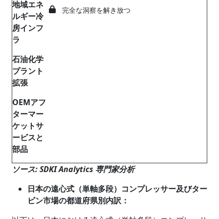
地域エネ
完全な洞察を解き放つ
ルギー冷
房インフ
ラ
石油化学
プラント
拡張
OEM
アフ
ターマー
ケットサ
ービスと
部品
ソース
: SDKI Analytics
専門家分析
日本の遠心式（単軸多段）コンプレッサー及びター
ビン市場の都道府県別内訳：