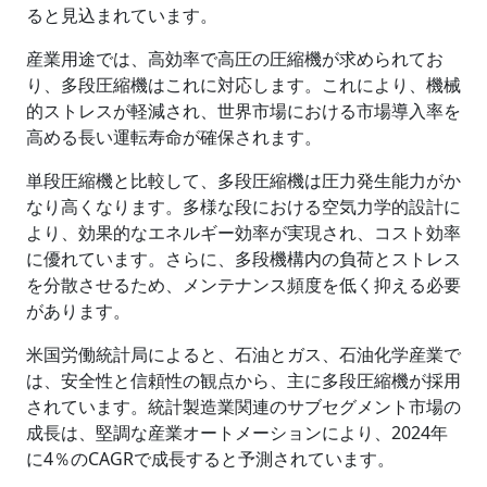
ると見込まれています。
産業用途では、高効率で高圧の圧縮機が求められてお
り、多段圧縮機はこれに対応します。これにより、機械
的ストレスが軽減され、世界市場における市場導入率を
高める長い運転寿命が確保されます。
単段圧縮機と比較して、多段圧縮機は圧力発生能力がか
なり高くなります。多様な段における空気力学的設計に
より、効果的なエネルギー効率が実現され、コスト効率
に優れています。さらに、多段機構内の負荷とストレス
を分散させるため、メンテナンス頻度を低く抑える必要
があります。
米国労働統計局によると、石油とガス、石油化学産業で
は、安全性と信頼性の観点から、主に多段圧縮機が採用
されています。統計製造業関連のサブセグメント市場の
成長は、堅調な産業オートメーションにより、2024年
に4％のCAGRで成長すると予測されています。