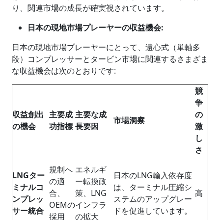
り、関連市場の成長が確実視されています。
日本の現地市場プレーヤーの収益機会
:
日本の現地市場プレーヤーにとって、遠心式（単軸多
段）コンプレッサーとタービン市場に関連するさまざま
な収益機会は次のとおりです:
競
争
収益創出
主要成
主要な成
の
市場洞察
の機会
功指標
長要因
激
し
さ
規制へ
エネルギ
LNG
ター
日本のLNG輸入依存度
の適
ー転換政
ミナルコ
は、ターミナル圧縮シ
合、
策、LNG
高
ンプレッ
ステムのアップグレー
OEMの
インフラ
サー統合
ドを促進しています。
採用
の拡大