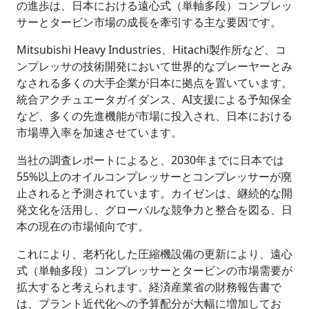
の進歩は、日本における遠心式（単軸多段）コンプレッ
サーとタービン市場の成長を牽引する主な要因です。
Mitsubishi Heavy Industries、Hitachi製作所など、コ
ンプレッサの技術開発において世界的なプレーヤーとみ
なされる多くの大手企業が日本に拠点を置いています。
統合アクチュエータガイダンス、AI支援による予知保全
など、多くの先進機能が市場に投入され、日本における
市場導入率を加速させています。
当社の調査レポートによると、2030年までに日本では
55%以上のオイルコンプレッサーとコンプレッサーが廃
止されると予測されています。カイゼンは、継続的な開
発文化を活用し、グローバルな競争力と整合を図る、日
本の現在の市場傾向です。
これにより、老朽化した圧縮機設備の更新により、遠心
式（単軸多段）コンプレッサーとタービンの市場需要が
拡大すると考えられます。経済産業省の財務報告書で
は、プラント近代化への予算配分が大幅に増加してお