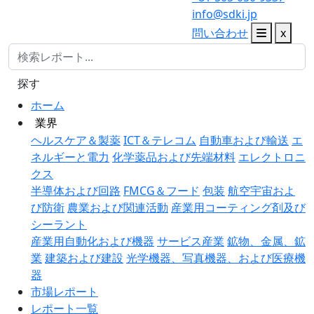
info@sdki.jp
問い合わせ
x
探す
ホーム
業界
ヘルスケア＆製薬
ICT＆テレコム
自動車および輸送
エ
ネルギーと電力
化学薬品および先端材料
エレクトロニ
クス
半導体および回路
FMCG＆フード
包装
航空宇宙およ
び防衛
農業および関連活動
産業用コーティング剤及び
シーラント
産業用自動化および機器
サービス産業
鉱物、金属、鉱
業
建築および建設
光学機器、写真機器、および医療機
器
市場レポート
レポート一覧