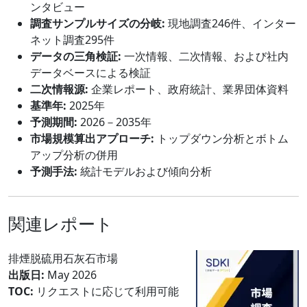
ンタビュー
調査サンプルサイズの分岐:
現地調査246件、インター
ネット調査295件
データの三角検証:
一次情報、二次情報、および社内
データベースによる検証
二次情報源:
企業レポート、政府統計、業界団体資料
基準年:
2025年
予測期間:
2026－2035年
市場規模算出アプローチ:
トップダウン分析とボトム
アップ分析の併用
予測手法:
統計モデルおよび傾向分析
関連レポート
排煙脱硫用石灰石市場
出版日:
May 2026
TOC:
リクエストに応じて利用可能