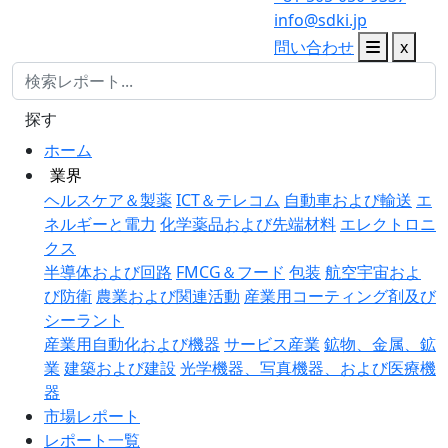
info@sdki.jp
問い合わせ
x
探す
ホーム
業界
ヘルスケア＆製薬
ICT＆テレコム
自動車および輸送
エ
ネルギーと電力
化学薬品および先端材料
エレクトロニ
クス
半導体および回路
FMCG＆フード
包装
航空宇宙およ
び防衛
農業および関連活動
産業用コーティング剤及び
シーラント
産業用自動化および機器
サービス産業
鉱物、金属、鉱
業
建築および建設
光学機器、写真機器、および医療機
器
市場レポート
レポート一覧