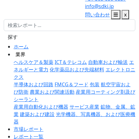
info@sdki.jp
問い合わせ
x
探す
ホーム
業界
ヘルスケア＆製薬
ICT＆テレコム
自動車および輸送
エ
ネルギーと電力
化学薬品および先端材料
エレクトロニ
クス
半導体および回路
FMCG＆フード
包装
航空宇宙およ
び防衛
農業および関連活動
産業用コーティング剤及び
シーラント
産業用自動化および機器
サービス産業
鉱物、金属、鉱
業
建築および建設
光学機器、写真機器、および医療機
器
市場レポート
レポート一覧