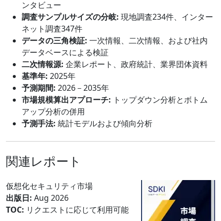
ンタビュー
調査サンプルサイズの分岐:
現地調査234件、インター
ネット調査347件
データの三角検証:
一次情報、二次情報、および社内
データベースによる検証
二次情報源:
企業レポート、政府統計、業界団体資料
基準年:
2025年
予測期間:
2026－2035年
市場規模算出アプローチ:
トップダウン分析とボトム
アップ分析の併用
予測手法:
統計モデルおよび傾向分析
関連レポート
仮想化セキュリティ市場
出版日:
Aug 2026
TOC:
リクエストに応じて利用可能