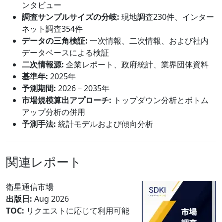
ンタビュー
調査サンプルサイズの分岐:
現地調査230件、インター
ネット調査354件
データの三角検証:
一次情報、二次情報、および社内
データベースによる検証
二次情報源:
企業レポート、政府統計、業界団体資料
基準年:
2025年
予測期間:
2026－2035年
市場規模算出アプローチ:
トップダウン分析とボトム
アップ分析の併用
予測手法:
統計モデルおよび傾向分析
関連レポート
衛星通信市場
出版日:
Aug 2026
TOC:
リクエストに応じて利用可能