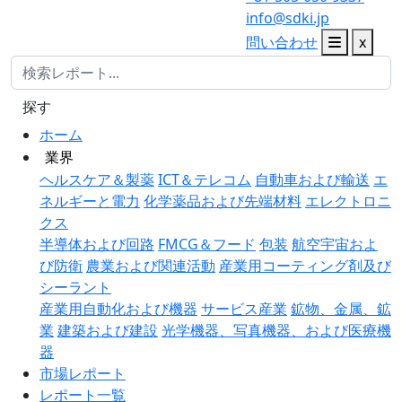
info@sdki.jp
問い合わせ
x
探す
ホーム
業界
ヘルスケア＆製薬
ICT＆テレコム
自動車および輸送
エ
ネルギーと電力
化学薬品および先端材料
エレクトロニ
クス
半導体および回路
FMCG＆フード
包装
航空宇宙およ
び防衛
農業および関連活動
産業用コーティング剤及び
シーラント
産業用自動化および機器
サービス産業
鉱物、金属、鉱
業
建築および建設
光学機器、写真機器、および医療機
器
市場レポート
レポート一覧