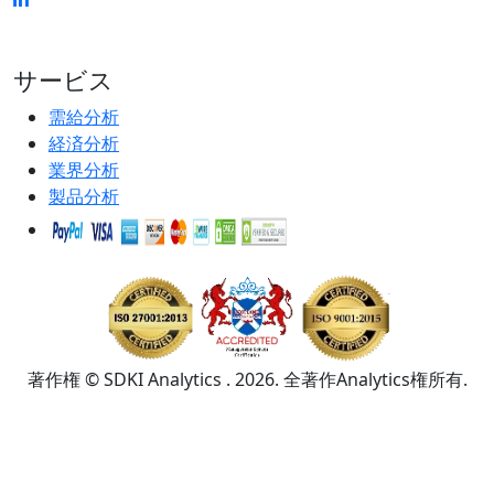
サービス
需給分析
経済分析
業界分析
製品分析
著作権 © SDKI Analytics . 2026. 全著作Analytics権所有.