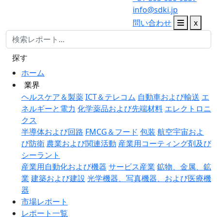
info@sdki.jp
問い合わせ
x
探す
ホーム
業界
ヘルスケア＆製薬
ICT＆テレコム
自動車および輸送
エ
ネルギーと電力
化学薬品および先端材料
エレクトロニ
クス
半導体および回路
FMCG＆フード
包装
航空宇宙およ
び防衛
農業および関連活動
産業用コーティング剤及び
シーラント
産業用自動化および機器
サービス産業
鉱物、金属、鉱
業
建築および建設
光学機器、写真機器、および医療機
器
市場レポート
レポート一覧