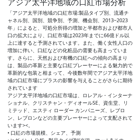
アジア太平洋地域の口紅市場分析
「アジア太平洋地域の口紅市場:製品タイプ別、流通チ
ャネル別、国別、競争別、予測、機会別、2013~2023
年」によると、可処分所得の増加と半都市および都市人
口の拡大により、口紅市場は2023年までに66億ドル以
上に達すると予測されています。また、働く女性人口の
増加に伴い、口紅などの化粧品の需要も高まっていま
す。さらに、天然および有機の口紅への傾向の高まり
は、製品の革新と主要な口紅プレーヤーによる魅力的で
革新的な包装と相まって、今後数年間でアジア太平洋地
域の口紅市場にプラスの影響を与えることがさらに期待
されています
アジア太平洋地域の口紅市場は、ロレアル・インターナ
ショナル、クリスチャン・ディオールSE、資生堂、リ
ミテッド、エスティ ローダー カンパニーズ、レブロ
ン、レブロンなどの主要プレーヤーによって支配されて
います><。
• 口紅の市場規模、シェア、予測