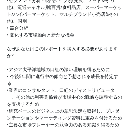
•セグメント分析 - 製品タイプ別(光沢、マット&その
他)、流通チャネル別(百貨/食料品店、スーパーマーケッ
ト/ハイパーマーケット、マルチブランド小売店&その
他)、国別
• 競合分析
• 変化する市場動向と新たな機会
なぜあなたはこのレポートを購入する必要があります
か?
•アジア太平洋地域の口紅の深い理解を得るために
• 今後5年間に進行中の傾向と予想される成長を特定す
る
•業界のコンサルタント、口紅のディストリビュータ
ー、その他の利害関係者が市場中心の戦略を調整するの
を支援するため
•研究ベースのビジネス上の意思決定を取得し、プレゼ
ンテーションやマーケティング資料に重みを付けるため
•主要な市場プレーヤーの競争力のある知識を得るため