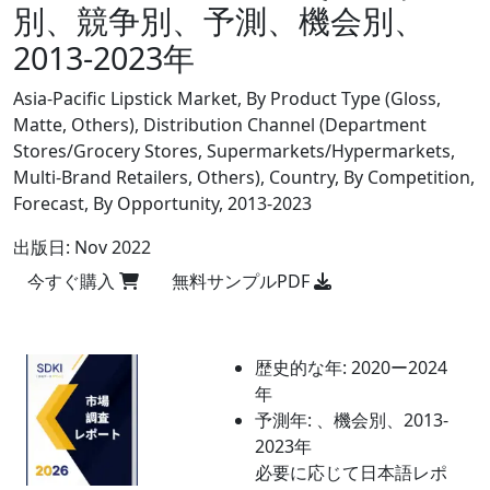
別、競争別、予測、機会別、
2013-2023年
Asia-Pacific Lipstick Market, By Product Type (Gloss,
Matte, Others), Distribution Channel (Department
Stores/Grocery Stores, Supermarkets/Hypermarkets,
Multi-Brand Retailers, Others), Country, By Competition,
Forecast, By Opportunity, 2013-2023
出版日:
Nov 2022
今すぐ購入
無料サンプルPDF
歴史的な年:
2020ー2024
年
予測年:
、機会別、2013-
2023年
必要に応じて日本語レポ