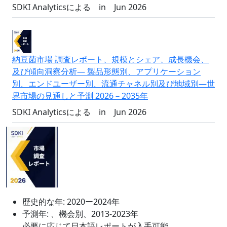
SDKI Analyticsによる
in
Jun 2026
納豆菌市場 調査レポート、規模とシェア、成長機会、
及び傾向洞察分析― 製品形態別、アプリケーション
別、エンドユーザー別、流通チャネル別及び地域別―世
界市場の見通しと予測 2026－2035年
SDKI Analyticsによる
in
Jun 2026
歴史的な年:
2020ー2024年
予測年:
、機会別、2013-2023年
必要に応じて日本語レポートが入手可能