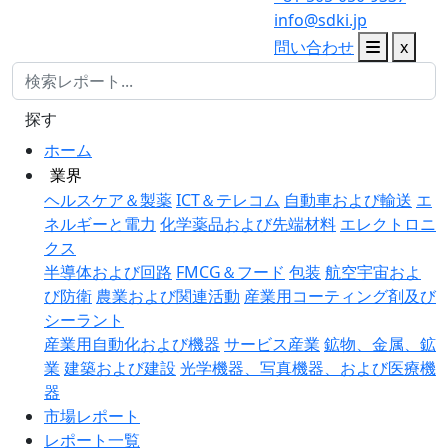
info@sdki.jp
問い合わせ
x
探す
ホーム
業界
ヘルスケア＆製薬
ICT＆テレコム
自動車および輸送
エ
ネルギーと電力
化学薬品および先端材料
エレクトロニ
クス
半導体および回路
FMCG＆フード
包装
航空宇宙およ
び防衛
農業および関連活動
産業用コーティング剤及び
シーラント
産業用自動化および機器
サービス産業
鉱物、金属、鉱
業
建築および建設
光学機器、写真機器、および医療機
器
市場レポート
レポート一覧