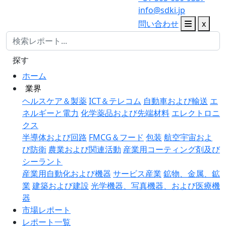
info@sdki.jp
問い合わせ
x
探す
ホーム
業界
ヘルスケア＆製薬
ICT＆テレコム
自動車および輸送
エ
ネルギーと電力
化学薬品および先端材料
エレクトロニ
クス
半導体および回路
FMCG＆フード
包装
航空宇宙およ
び防衛
農業および関連活動
産業用コーティング剤及び
シーラント
産業用自動化および機器
サービス産業
鉱物、金属、鉱
業
建築および建設
光学機器、写真機器、および医療機
器
市場レポート
レポート一覧