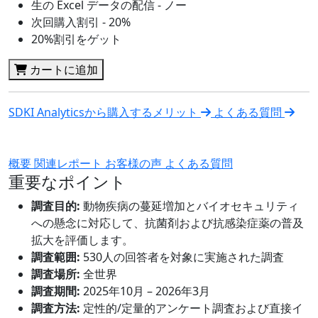
生の Excel データの配信 - ノー
次回購入割引 - 20%
20%割引をゲット
カートに追加
SDKI Analyticsから購入するメリット
よくある質問
概要
関連レポート
お客様の声
よくある質問
重要なポイント
調査目的:
動物疾病の蔓延増加とバイオセキュリティ
への懸念に対応して、抗菌剤および抗感染症薬の普及
拡大を評価します。
調査範囲:
530人の回答者を対象に実施された調査
調査場所:
全世界
調査期間:
2025年10月 – 2026年3月
調査方法:
定性的/定量的アンケート調査および直接イ