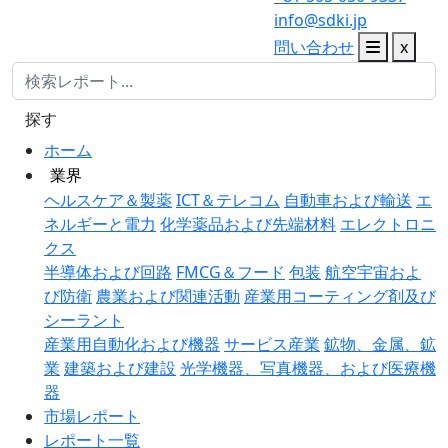
info@sdki.jp
問い合わせ
x
探す
ホーム
業界
ヘルスケア＆製薬
ICT＆テレコム
自動車および輸送
エ
ネルギーと電力
化学薬品および先端材料
エレクトロニ
クス
半導体および回路
FMCG＆フード
包装
航空宇宙およ
び防衛
農業および関連活動
産業用コーティング剤及び
シーラント
産業用自動化および機器
サービス産業
鉱物、金属、鉱
業
建築および建設
光学機器、写真機器、および医療機
器
市場レポート
レポート一覧