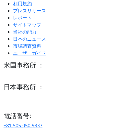
利用規約
プレスリリース
レポート
サイトマップ
当社の能力
日本のニュース
市場調査資料
ユーザーガイド
米国事務所 ：
600 S Tyler St Suite 2100 #140, Amarillo, TX 79101
日本事務所 ：
15/F セルリアンタワー, 桜丘町26-1、150-8512, 東京、渋谷
区、日本
電話番号:
+81-505-050-9337