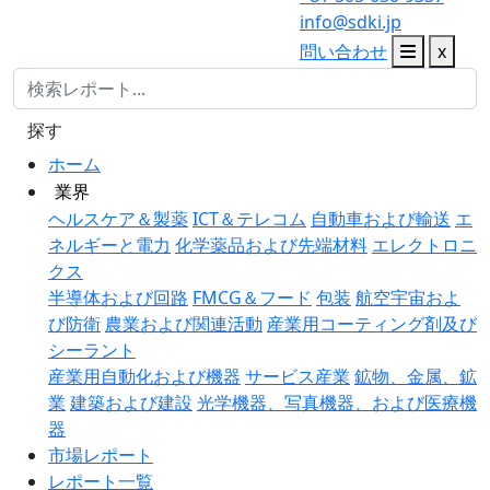
info@sdki.jp
問い合わせ
x
探す
ホーム
業界
ヘルスケア＆製薬
ICT＆テレコム
自動車および輸送
エ
ネルギーと電力
化学薬品および先端材料
エレクトロニ
クス
半導体および回路
FMCG＆フード
包装
航空宇宙およ
び防衛
農業および関連活動
産業用コーティング剤及び
シーラント
産業用自動化および機器
サービス産業
鉱物、金属、鉱
業
建築および建設
光学機器、写真機器、および医療機
器
市場レポート
レポート一覧