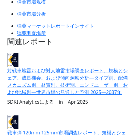
弾薬市場規模
弾薬市場分析
弾薬マーケットレポートインサイト
弾薬調査場所
関連レポート
対戦車地雷および対人地雷市場調査レポート、規模とシ
ェア、成長機会、および傾向洞察分析―タイプ別、配備
メカニズム別、材質別、技術別、エンドユーザー別、お
よび地域別―世界市場の見通しと予測 2025―2037年
SDKI Analyticsによる
in
Apr 2025
戦車弾 120mm 125mm市場調査レポート、規模とシェ