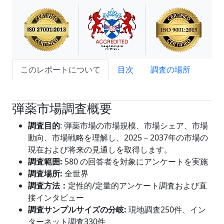
このレポートについて
目次
調査の場所
試読サンプル申込
弾薬市場調査概要
調査目的
: 弾薬市場の市場規模、市場シェア、市場
動向、市場戦略を理解し、2025－2037年の市場の
現在および将来の見通しを取得します。
調査範囲
:
580 の回答者を対象にアンケートを実施
調査場所:
全世界
調査方法：
定性的/定量的アンケート調査および直
接インタビュー
調査サンプルサイズの分岐
:
現地調査250件、イン
ターネット調査330件