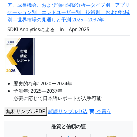
ア、成長機会、および傾向洞察分析―タイプ別、アプリ
ケーション別、エンドユーザー別、技術別、および地域
別―世界市場の見通しと予測 2025―2037年
SDKI Analyticsによる
in
Apr 2025
歴史的な年:
2020ー2024年
予測年:
2025―2037年
必要に応じて日本語レポートが入手可能
無料サンプルPDF
試読サンプル申込
今買う
品質と信頼の証