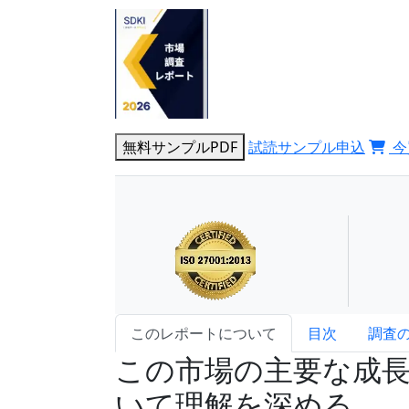
無料サンプルPDF
試読サンプル申込
今
このレポートについて
目次
調査
この市場の主要な成
いて理解を深める。