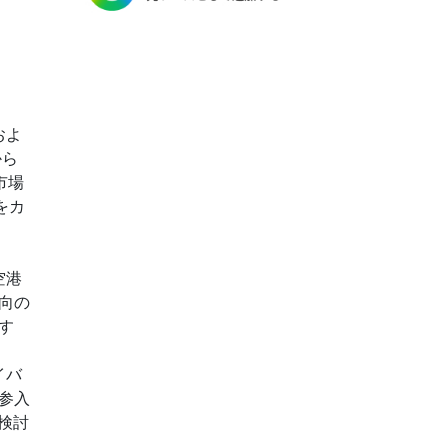
およ
から
市場
をカ
空港
向の
す
イバ
参入
が検討