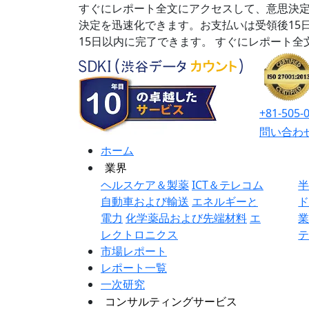
すぐにレポート全文にアクセスして、意思決定
決定を迅速化できます。お支払いは受領後15
15日以内に完了できます。
すぐにレポート全
+81-505-
問い合わ
ホーム
業界
ヘルスケア＆製薬
ICT＆テレコム
自動車および輸送
エネルギーと
電力
化学薬品および先端材料
エ
レクトロニクス
市場レポート
レポート一覧
一次研究
コンサルティングサービス