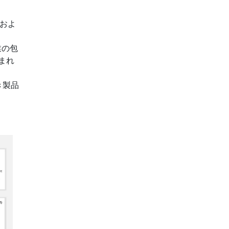
、およ
業の包
まれ
き製品