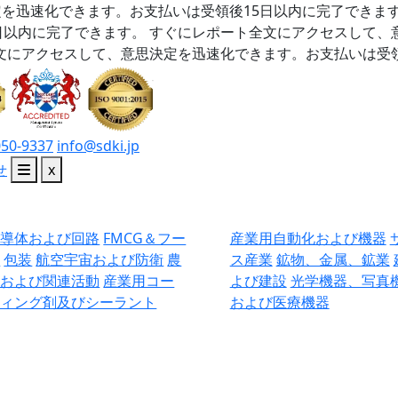
を迅速化できます。お支払いは受領後15日以内に完了できま
日以内に完了できます。
すぐにレポート全文にアクセスして、
文にアクセスして、意思決定を迅速化できます。お支払いは受領
050-9337
info@sdki.jp
せ
x
半導体および回路
FMCG＆フー
産業用自動化および機器
ド
包装
航空宇宙および防衛
農
ス産業
鉱物、金属、鉱業
業および関連活動
産業用コー
よび建設
光学機器、写真
ティング剤及びシーラント
および医療機器