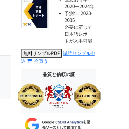
2020ー2024年
予測年:
2023-
2035
必要に応じて
日本語レポー
トが入手可能
無料サンプルPDF
試読サンプル申
込
今買う
品質と信頼の証