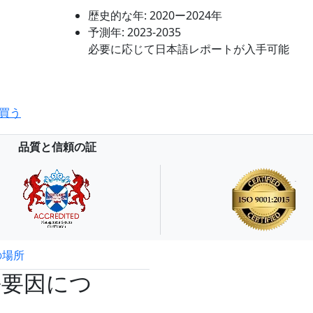
歴史的な年:
2020ー2024年
予測年:
2023-2035
必要に応じて日本語レポートが入手可能
買う
品質と信頼の証
の場所
試読サンプル申込
長要因につ