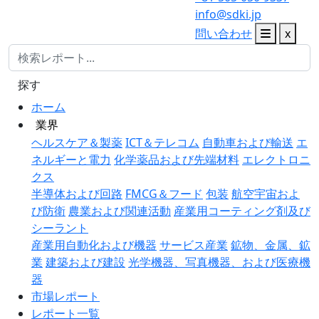
info@sdki.jp
問い合わせ
x
探す
ホーム
業界
ヘルスケア＆製薬
ICT＆テレコム
自動車および輸送
エ
ネルギーと電力
化学薬品および先端材料
エレクトロニ
クス
半導体および回路
FMCG＆フード
包装
航空宇宙およ
び防衛
農業および関連活動
産業用コーティング剤及び
シーラント
産業用自動化および機器
サービス産業
鉱物、金属、鉱
業
建築および建設
光学機器、写真機器、および医療機
器
市場レポート
レポート一覧