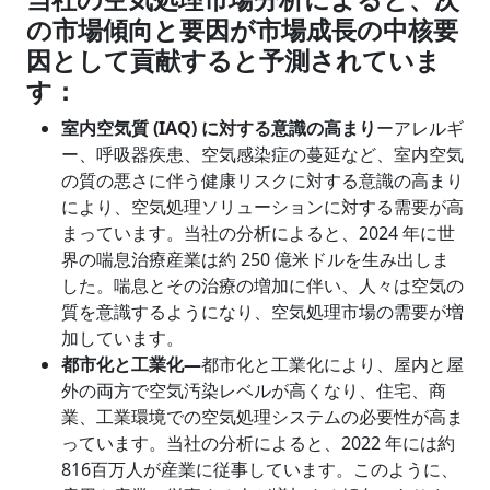
の市場傾向と要因が市場成長の中核要
因として貢献すると予測されていま
す：
室内空気質
(IAQ) に対する意識の高まり
ーアレルギ
ー、呼吸器疾患、空気感染症の蔓延など、室内空気
の質の悪さに伴う健康リスクに対する意識の高まり
により、空気処理ソリューションに対する需要が高
まっています。当社の分析によると、2024 年に世
界の喘息治療産業は約 250 億米ドルを生み出しま
した。喘息とその治療の増加に伴い、人々は空気の
質を意識するようになり、空気処理市場の需要が増
加しています。
都市化と工業化―
都市化と工業化により、屋内と屋
外の両方で空気汚染レベルが高くなり、住宅、商
業、工業環境での空気処理システムの必要性が高ま
っています。当社の分析によると、2022 年には約
816百万人が産業に従事しています。このように、