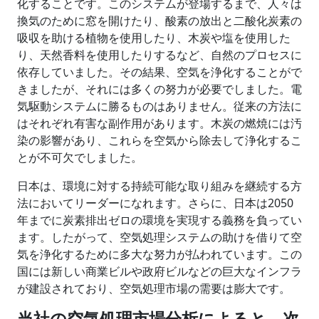
化することです。このシステムが登場するまで、人々は
換気のために窓を開けたり、酸素の放出と二酸化炭素の
吸収を助ける植物を使用したり、木炭や塩を使用した
り、天然香料を使用したりするなど、自然のプロセスに
依存していました。その結果、空気を浄化することがで
きましたが、それには多くの努力が必要でしました。電
気駆動システムに勝るものはありません。従来の方法に
はそれぞれ有害な副作用があります。木炭の燃焼には汚
染の影響があり、これらを空気から除去して浄化するこ
とが不可欠でしました。
日本は、環境に対する持続可能な取り組みを継続する方
法においてリーダーになれます。さらに、日本は2050
年までに炭素排出ゼロの環境を実現する義務を負ってい
ます。したがって、空気処理システムの助けを借りて空
気を浄化するために多大な努力が払われています。この
国には新しい商業ビルや政府ビルなどの巨大なインフラ
が建設されており、空気処理市場の需要は膨大です。
当社の空気処理市場分析によると、次